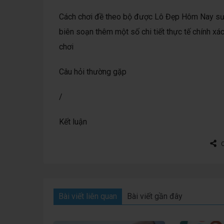
Cách chơi đề theo bộ được Lô Đẹp Hôm Nay sưu 
biên soạn thêm một số chi tiết thực tế chính xá
chơi
Câu hỏi thường gặp
/
Kết luận
C
Bài viết liên quan
Bài viết gần đây