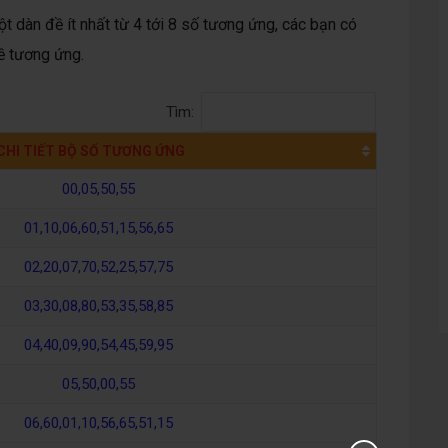
 dàn đề ít nhất từ 4 tới 8 số tương ứng, các bạn có
đề tương ứng.
Tìm:
CHI TIẾT BỘ SỐ TƯƠNG ỨNG
00,05,50,55
01,10,06,60,51,15,56,65
02,20,07,70,52,25,57,75
03,30,08,80,53,35,58,85
04,40,09,90,54,45,59,95
05,50,00,55
06,60,01,10,56,65,51,15