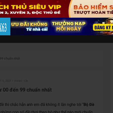
N
Lô Khung
Sổ Mơ Lô Đề
Lô Đề Online
Nhà Cái Tốt
99 chuẩn nhất
1 6, 2021
Views: 12k
ừ 00 đến 99 chuẩn nhất
đề thì chắc hẳn anh em đã không ít lần nghe tới “
Bộ Đề
ề những con số đề chơi theo bộ như thế nào mới chuẩn.