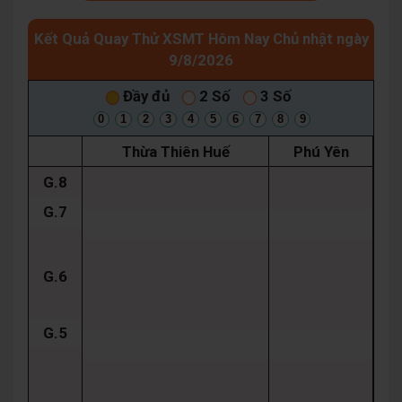
Kết Quả Quay Thử XSMT
Hôm Nay Chủ nhật ngày
9/8/2026
Đầy đủ
2 Số
3 Số
Thừa Thiên Huế
Phú Yên
G.8
G.7
G.6
G.5