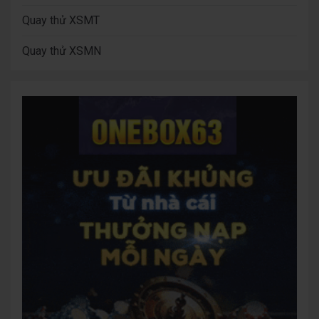
Quay thử XSMT
Quay thử XSMN