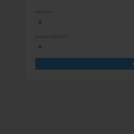
Mật khẩu
*
Nhập lại mật khẩu
*