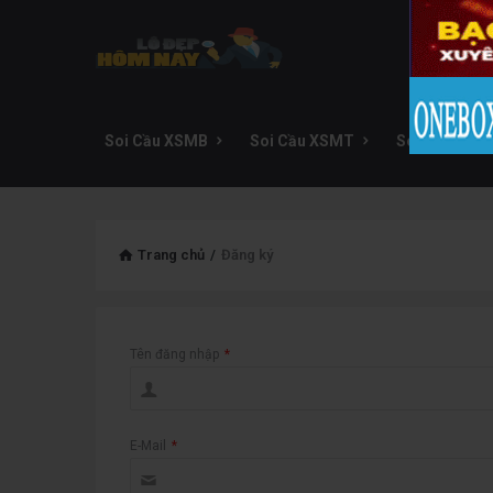
Lô
Soi Cầu XSMB
Soi Cầu XSMT
Soi Cầu XSM
Đẹp
Hôm
Nay
Trang chủ
/
Đăng ký
Navigation
Tên đăng nhập
*
E-Mail
*