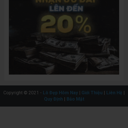
Copyright © 2021 -
Lô Đẹp Hôm Nay
|
Giới Thiệu
|
Liên Hệ
|
Quy Định
|
Bảo Mật