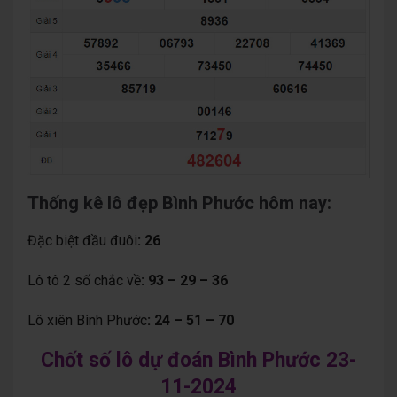
Thống kê lô đẹp Bình Phước hôm nay:
Đặc biệt đầu đuôi
: 26
Lô tô 2 số chắc về
: 93 – 29 – 36
Lô xiên Bình Phước
: 24 – 51 – 70
Chốt số lô dự đoán Bình Phước 23-
11-2024