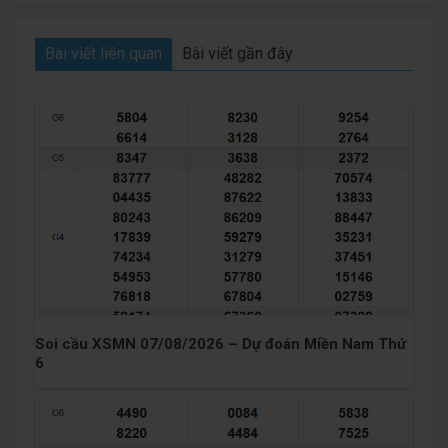
Bài viết liên quan
Bài viết gần đây
Soi cầu XSMN 07/08/2026 – Dự đoán Miền Nam Thứ
6