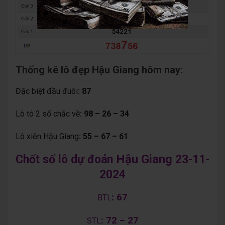
Thống kê lô đẹp Hậu Giang hôm nay:
Đặc biệt đầu đuôi
: 87
Lô tô 2 số chắc về
: 98 – 26 – 34
Lô xiên Hậu Giang
: 55 – 67 – 61
Hậu Giang
Chốt số lô dự đoán
23-11-
2024
: 67
BTL
: 72 – 27
STL