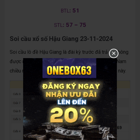
: 51
BTL
: 57 – 75
STL
Soi cầu xổ số Hậu Giang 23-11-2024
Soi cầu lô đề Hậu Giang là đài kỳ trước đã trả về không
×
được như mong đợi, dự đoán kết quả xổ số miền Nam
chiều nay đài Hậu Giang sẽ xuất hiện 27 – 72 ở kỳ này.