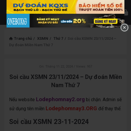
Trang chủ
/
XSMN
/
Thứ 7
/
Soi cầu XSMN 23/11/2024 –
Dự đoán Miền Nam Thứ 7
On:
Tháng 11 22, 2024
Views: 957
Soi cầu XSMN 23/11/2024 – Dự đoán Miền
Nam Thứ 7
Lodephomnay2.org
Nếu website
bị chặn. Admin sẽ
Lodephomnay3.ORG
sử dụng tên miền
để thay thế.
Soi cầu XSMN 23-11-2024