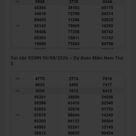
Soi cầu XSMN 06/08/2026 – Dự đoán Miền Nam Thứ
5