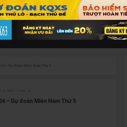
N
Lô Khung
Sổ Mơ Lô Đề
Lô Đề Online
Nhà Cái Tốt
24 – Dự đoán Miền Nam Thứ 5
 26, 2024
Views: 1k
24 – Dự đoán Miền Nam Thứ 5