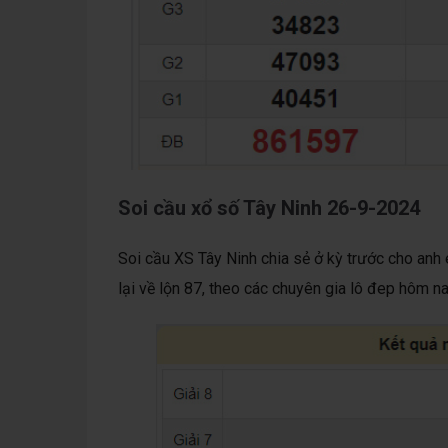
Soi cầu xổ số Tây Ninh 26-9-2024
Soi cầu XS Tây Ninh chia sẻ ở kỳ trước cho anh 
lại về lộn 87, theo các chuyên gia lô đep hôm n