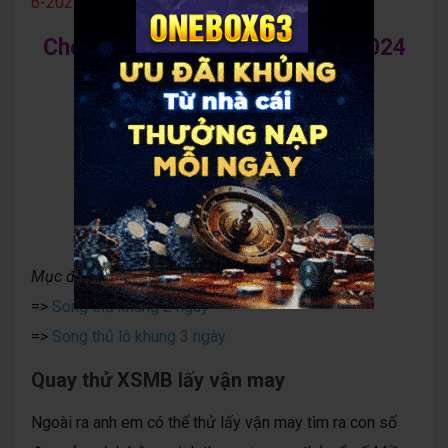
6-2024
Chốt số lô dự đoán XSMB 2-6-2024
: 96
Đặc biệt đầu đuôi đẹp hôm nay
: 38 – 83
Lô tô 2 số chắc về
: 08-26-31
Loto xiên
: 48 – 84 (1N)
Lô khung 3 ngày
Mục đang ăn thông:
=>
Song thủ khung 2 ngày
=>
Song thủ lô khung 3 ngày
Quay thử XSMB lấy vận may
Ngoài ra anh em có thể thử lấy vận may tìm ra con số