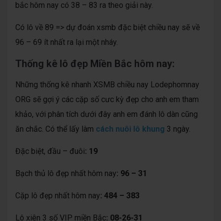
bắc hôm nay có 38 – 83 ra theo giải này.
Có lô về 89 => dự đoán xsmb đặc biệt chiều nay sẽ về
96 – 69 ít nhất ra lại một nháy.
Thống kê lô đẹp Miền Bắc hôm nay:
Những thống kê nhanh XSMB chiều nay Lodephomnay
ORG sẽ gợi ý các cặp số cưc kỳ đẹp cho anh em tham
khảo, với phân tích dưới đây anh em đánh lô dàn cũng
ăn chắc. Có thể lấy làm
cách nuôi lô khung
3 ngày.
Đặc biệt, đầu – đuôi
: 19
Bạch thủ lô đẹp nhất hôm nay
: 96 – 31
Cặp lô đẹp nhất hôm nay
: 484 – 383
Lô xiên 3 số VIP miền Bắc
: 08-26-31