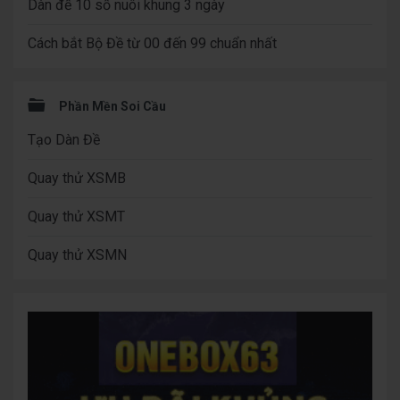
Dàn đề 10 số nuôi khung 3 ngày
Cách bắt Bộ Đề từ 00 đến 99 chuẩn nhất
Phần Mền Soi Cầu
Tạo Dàn Đề
Quay thử XSMB
Quay thử XSMT
Quay thử XSMN