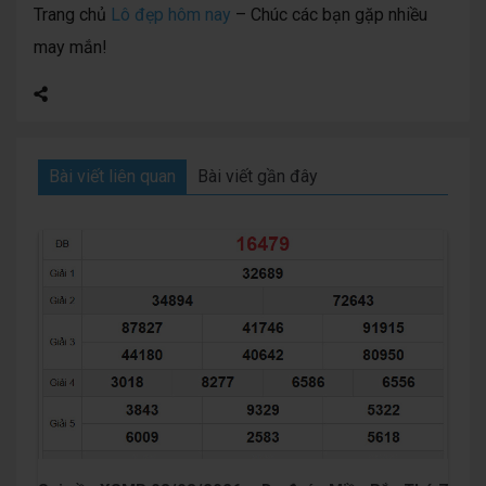
Trang chủ
Lô đẹp hôm nay
– Chúc các bạn gặp nhiều
may mắn!
Bài viết liên quan
Bài viết gần đây