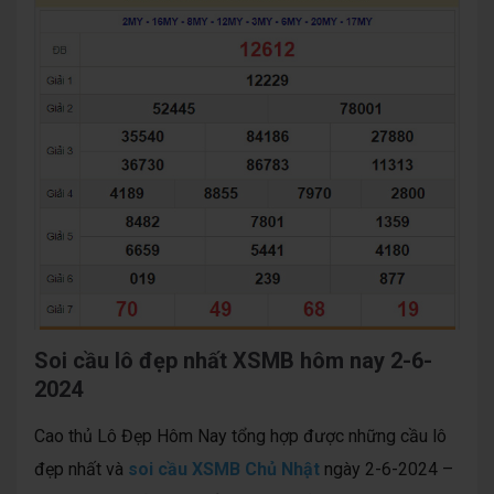
Soi cầu lô đẹp nhất XSMB hôm nay 2-6-
2024
Cao thủ Lô Đẹp Hôm Nay tổng hợp được những cầu lô
đẹp nhất và
soi cầu XSMB Chủ Nhật
ngày 2-6-2024 –