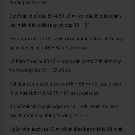
thưởng ra 26 – 62.
Dự đoán vị trí cầu lô về 59 x2 => soi cầu lô siêu chính
xác miền bắc chiều nay có cặp 13 – 31.
Hôm trước về 70 x2 => dự đoán xsmb online chiều nay
sẽ xuất hiện cặp 48 – 84 về lại kỳ này.
Lô hôm trước ra 80 x2 => dự đoán xsmb 24h hôm nay
trả thưởng cặp 25 – 52 sẽ về.
Kết quả xsmb xuất hiện con 68 – 86 => soi cầu ở nhịp
lô tô miền bắc trả về 16 – 61 sẽ ra giải này.
Xổ số miền bắc chiều qua có 13 => dự đoán mb hôm
nay nhất định sẽ trúng thưởng 71 – 17
Ngày hôm trước ra 40 => đánh theo bạc nhớ lô đề miền