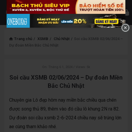
Trang chủ
/
XSMB
/
Chủ Nhật
/
Soi cầu XSMB 02/06/2024 –
Dự đoán Miền Bắc Chủ Nhật
On:
Tháng 6 1, 2024
Views: 5k
Soi cầu XSMB 02/06/2024 – Dự đoán Miền
Bắc Chủ Nhật
Chuyên gia Lô đẹp hôm nay miền bắc chiều qua chén
được song thủ 89, thêm vào đó cầu lô khung 2N ra 82.
Dự đoán soi cầu xsmb 2-6-2024 chiều nay sẽ trúng lớn
ae cùng tham khảo nhé.