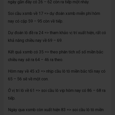
ngày gần đây có 26 – 62 còn ra tiếp một nháy.
Soi cầu xsmb về 17 => dự đoán xsmb miễn phí hôm
nay có cặp 59 – 95 còn về tiếp.
Dự đoán lô đề ra 24 => tham khảo vị trí xuất hiện, rất có
khả năng chiều nay về 69 – 69.
Kết quả xsmb có 35 => theo phân tích xổ số miền bắc
chiều nay sẽ ra 64 – 46 ra theo.
Hôm nay về 45 x3 => nhịp cầu lô tô miền bắc tối nay có
65 – 56 sẽ về một con.
Ở vị trí lô về 61 => soi cầu lô vip hôm nay có 86 – 68 ra
tiếp.
Ngày qua xsmb còn xuất hiện 83 => soi cầu lô tô miền