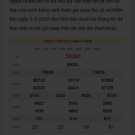
Ngoài ra anh em có thể thử lấy vận may tìm ra con số
đẹp của mình bằng cánh tham gia quay thử xổ số Miền
Bắc ngày 3-3-2026 như hình bên dưới mà chúng tôi đã
thực hiện trước giờ quay mời các anh em tham khảo.