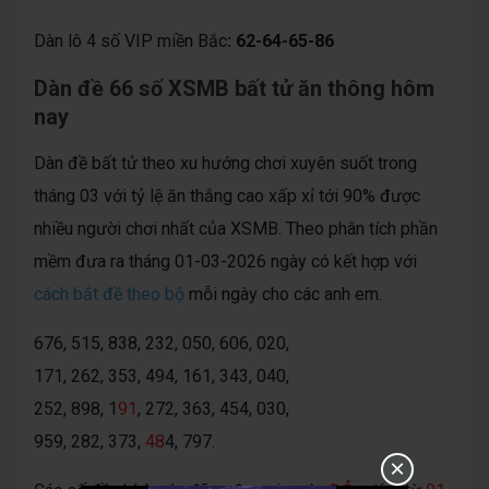
Dàn lô 4 số VIP miền Bắc
: 62-64-65-86
Dàn đề 66 số XSMB bất tử ăn thông hôm
nay
Dàn đề bất tử theo xu hướng chơi xuyên suốt trong
tháng 03 với tỷ lệ ăn thắng cao xấp xỉ tới 90% được
nhiều người chơi nhất của XSMB. Theo phân tích phần
mềm đưa ra tháng 01-03-2026 ngày có kết hợp với
cách bắt đề theo bộ
mỗi ngày cho các anh em.
676, 515, 838, 232, 050, 606, 020,
171, 262, 353, 494, 161, 343, 040,
252, 898, 1
91
, 272, 363, 454, 030,
959, 282, 373,
48
4, 797.
×