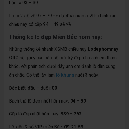
bắc ra 93 – 39.
Lô tô 2 số về 97 – 79 => dự đoán xsmb VIP chính xác
chiều nay có cặp 94 – 49 sẽ về.
Thống kê lô đẹp Miền Bắc hôm nay:
Những thống kê nhanh XSMB chiều nay
Lodephomnay
ORG
sẽ gợi ý các cặp số cưc kỳ đẹp cho anh em tham
khảo, với phân tích dưới đây anh em đánh lô dàn cũng
ăn chắc. Có thể lấy làm
lô khung
nuôi 3 ngày.
Đặc biệt, đầu – đuôi
: 00
Bạch thủ lô đẹp nhất hôm nay
: 94 – 59
Cặp lô đẹp nhất hôm nay
: 939 – 262
Lô xiên 3 số VIP miền Bắc
: 09-21-59