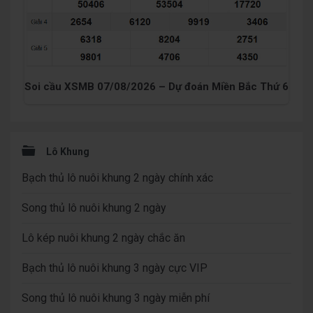
Soi cầu XSMB 07/08/2026 – Dự đoán Miền Bắc Thứ 6
Sidebar
Lô Khung
Bạch thủ lô nuôi khung 2 ngày chính xác
Song thủ lô nuôi khung 2 ngày
Lô kép nuôi khung 2 ngày chắc ăn
Bạch thủ lô nuôi khung 3 ngày cực VIP
Song thủ lô nuôi khung 3 ngày miễn phí