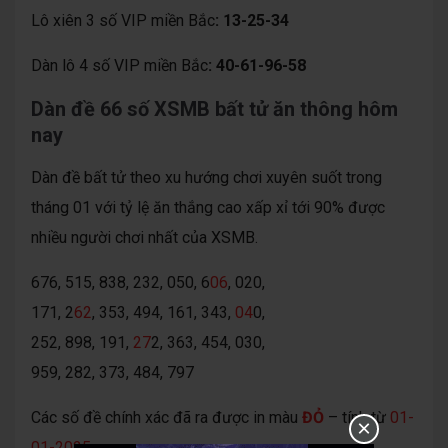
Lô xiên 3 số VIP miền Bắc
: 13-25-34
Dàn lô 4 số VIP miền Bắc
: 40-61-96-58
Dàn đề 66 số XSMB bất tử ăn thông hôm
nay
Dàn đề bất tử theo xu hướng chơi xuyên suốt trong
tháng 01 với tỷ lệ ăn thắng cao xấp xỉ tới 90% được
nhiều người chơi nhất của XSMB.
676, 515, 838, 232, 050, 6
06
, 020,
171, 2
62
, 353, 494, 161, 343,
04
0,
252, 898, 191,
27
2, 363, 454, 030,
959, 282, 373, 484, 797
Các số đề chính xác đã ra được in màu
ĐỎ
– tính từ
01-
×
01-2025