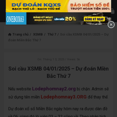
Trang chủ
/
XSMB
/
Thứ 7
/
Soi cầu XSMB 04/01/2025 – Dự
đoán Miền Bắc Thứ 7
On:
Tháng 1 3, 2025
Views: 5k
Soi cầu XSMB 04/01/2025 – Dự đoán Miền
Bắc Thứ 7
Lodephomnay2.org
Nếu website
bị chặn. Admin sẽ
Lodephomnay3.ORG
sử dụng tên miền
để thay thế.
Dự đoán xổ số Miền Bắc ngày hôm nay ra được dàn đề
về 06, cùng đó lô xiên 03 – 32 cũng về. Theo phân tích