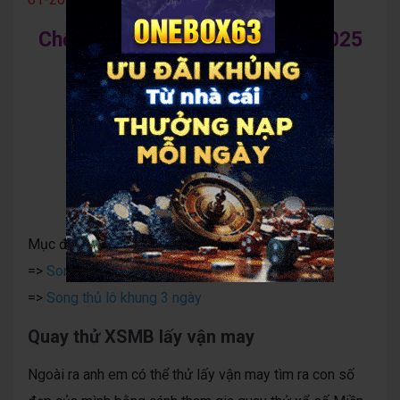
Chốt số lô dự đoán XSMB 4-1-2025
: 42
Đặc biệt đầu đuôi đẹp hôm nay
: 73 – 37
Lô tô 2 số chắc về
: 13-25-34
Loto xiên
: 43 – 34
(2N)
Lô khung 3 ngày
Mục đang ăn thông:
=>
Song thủ khung 2 ngày
=>
Song thủ lô khung 3 ngày
Quay thử XSMB lấy vận may
Ngoài ra anh em có thể thử lấy vận may tìm ra con số