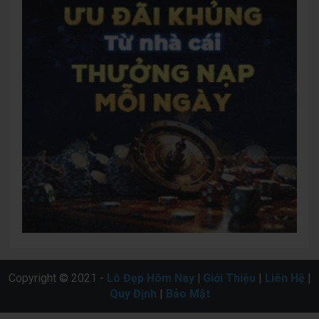
Copyright © 2021 -
Lô Đẹp Hôm Nay
|
Giới Thiệu
|
Liên Hệ
|
Quy Định
|
Bảo Mật