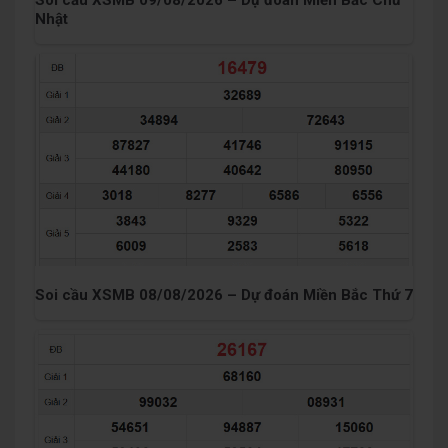
Soi cầu XSMB 09/08/2026 – Dự đoán Miền Bắc Chủ
Nhật
Soi cầu XSMB 08/08/2026 – Dự đoán Miền Bắc Thứ 7