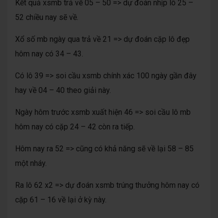
Kết quả xsmb trả về 05 – 50 => dự đoán nhịp lô 25 –
52 chiều nay sẽ về.
Xổ số mb ngày qua trả về 21 => dự đoán cặp lô đẹp
hôm nay có 34 – 43.
Có lô 39 => soi cầu xsmb chính xác 100 ngày gần đây
hay về 04 – 40 theo giải này.
Ngày hôm trước xsmb xuất hiện 46 => soi cầu lô mb
hôm nay có cặp 24 – 42 còn ra tiếp.
Hôm nay ra 52 => cũng có khả năng sẽ về lại 58 – 85
một nháy.
Ra lô 62 x2 => dự đoán xsmb trúng thưởng hôm nay có
cặp 61 – 16 về lại ở kỳ này.