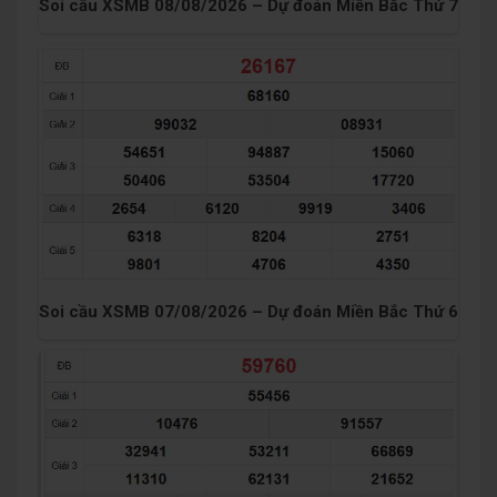
Soi cầu XSMB 08/08/2026 – Dự đoán Miền Bắc Thứ 7
Soi cầu XSMB 07/08/2026 – Dự đoán Miền Bắc Thứ 6