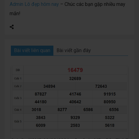
Admin Lô đẹp hôm nay
– Chúc các bạn gặp nhiều may
mắn!
Bài viết liên quan
Bài viết gần đây