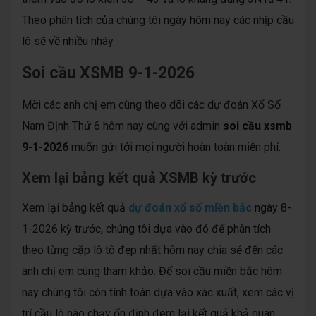
Theo phân tích của chúng tôi ngày hôm nay các nhịp cầu
lô sẽ về nhiều nháy
Soi cầu XSMB 9-1-2026
Mời các anh chị em cùng theo dõi các dự đoán Xổ Số
Nam Định Thứ 6 hôm nay cùng với admin
soi cầu xsmb
9-1-2026
muốn gửi tới mọi người hoàn toàn miễn phí.
Xem lại bảng kết quả XSMB kỳ trước
Xem lại bảng kết quả
dự đoán xổ số miền bắc
ngày 8-
1-2026 kỳ trước, chúng tôi dựa vào đó để phân tích
theo từng cặp lô tô đẹp nhất hôm nay chia sẻ đến các
anh chị em cùng tham khảo. Để soi cầu miền bắc hôm
nay chúng tôi còn tính toán dựa vào xác xuất, xem các vị
trí cầu lô nào chạy ổn định đem lại kết quả khả quan