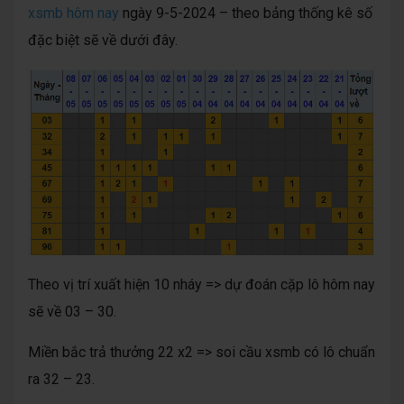
xsmb hôm nay
ngày 9-5-2024 – theo bảng thống kê số
đặc biệt sẽ về dưới đây.
Theo vị trí xuất hiện 10 nháy => dự đoán cặp lô hôm nay
sẽ về 03 – 30.
Miền bắc trả thưởng 22 x2 => soi cầu xsmb có lô chuẩn
ra 32 – 23.