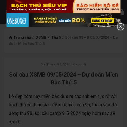
Trang chủ
/
XSMB
/
Thứ 5
/
Soi cầu XSMB 09/05/2024 – Dự
đoán Miền Bắc Thứ 5
On:
Tháng 5 8, 2024
Views: 6k
Soi cầu XSMB 09/05/2024 – Dự đoán Miền
Bắc Thứ 5
Lô đẹp hôm nay miền bắc đưa ra cho anh em rực rỡ với
bạch thủ về đúng dàn đề xuất hiện con 95, thêm vào đó
song thủ 98, soi cầu xsmb 9-5-2024 ngày hôm nay sẽ
rực rỡ.