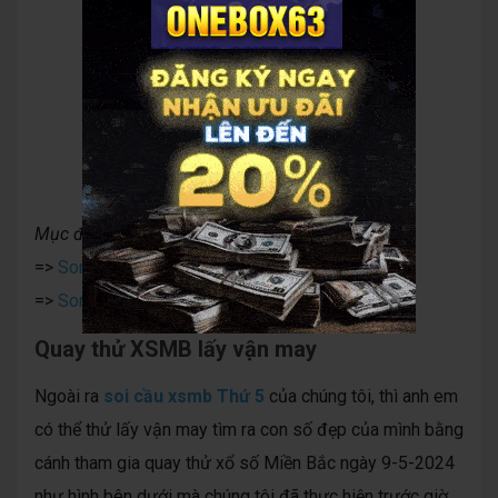
: 96
Đặc biệt đầu đuôi đẹp hôm nay
: 18 – 81
Lô tô 2 số chắc về
: 03-32-34
Loto xiên
: 45 – 54 (2N)
Lô khung 3 ngày
Mục đang ăn thông:
=>
Song thủ khung 2 ngày
=>
Song thủ lô khung 3 ngày
Quay thử XSMB lấy vận may
Ngoài ra
soi cầu xsmb Thứ 5
của chúng tôi, thì anh em
có thể thử lấy vận may tìm ra con số đẹp của mình bằng
cánh tham gia quay thử xổ số Miền Bắc ngày 9-5-2024
như hình bên dưới mà chúng tôi đã thực hiện trước giờ