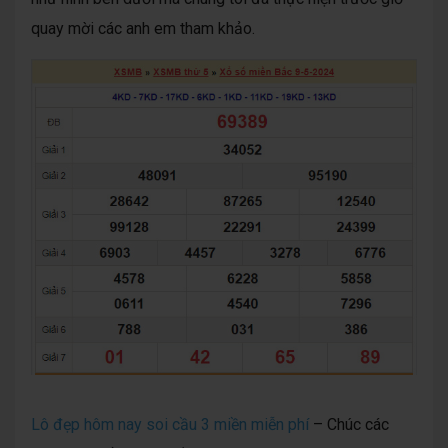
quay mời các anh em tham khảo.
Lô đẹp hôm nay soi cầu 3 miền miễn phí
– Chúc các