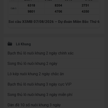
Soi cầu XSMB 07/08/2026 – Dự đoán Miền Bắc Thứ 6
Sidebar
Lô Khung
Bạch thủ lô nuôi khung 2 ngày chính xác
Song thủ lô nuôi khung 2 ngày
Lô kép nuôi khung 2 ngày chắc ăn
Bạch thủ lô nuôi khung 3 ngày cực VIP
Song thủ lô nuôi khung 3 ngày miễn phí
Dàn đề 10 số nuôi khung 3 ngày