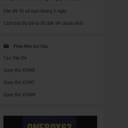
Dàn đề 10 số nuôi khung 3 ngày
Cách bắt Bộ Đề từ 00 đến 99 chuẩn nhất
Phần Mền Soi Cầu
Tạo Dàn Đề
Quay thử XSMB
Quay thử XSMT
Quay thử XSMN