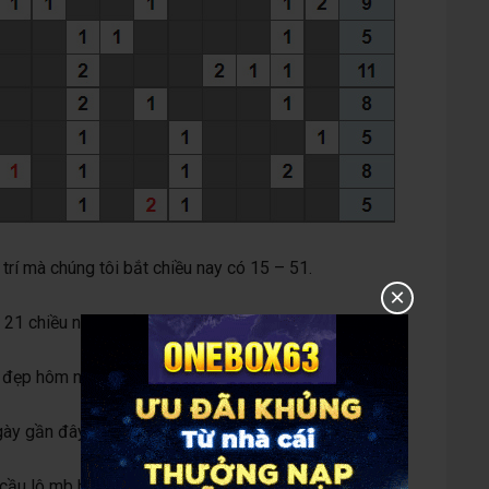
trí mà chúng tôi bắt chiều nay có 15 – 51.
×
 21 chiều nay sẽ về.
 đẹp hôm nay có 24 – 42.
ày gần đây hay về 23 – 32 theo giải này.
cầu lô mb hôm nay có cặp 54 – 45 còn ra tiếp.