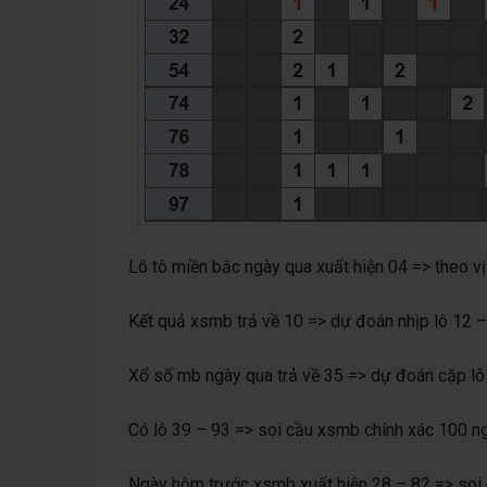
Lô tô miền bắc ngày qua xuất hiện 04 => theo vị 
Kết quả xsmb trả về 10 => dự đoán nhịp lô 12 –
Xổ số mb ngày qua trả về 35 => dự đoán cặp lô
Có lô 39 – 93 => soi cầu xsmb chính xác 100 ng
Ngày hôm trước xsmb xuất hiện 28 – 82 => soi 