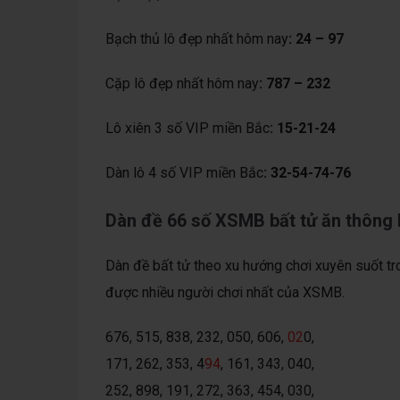
Bạch thủ lô đẹp nhất hôm nay
: 24 – 97
Cặp lô đẹp nhất hôm nay
: 787 – 232
Lô xiên 3 số VIP miền Bắc
: 15-21-24
Dàn lô 4 số VIP miền Bắc
: 32-54-74-76
Dàn đề 66 số XSMB bất tử ăn thông
Dàn đề bất tử theo xu hướng chơi xuyên suốt tro
được nhiều người chơi nhất của XSMB.
676, 515, 838, 232, 050, 606,
02
0,
171, 262, 353, 4
94
, 161, 343, 040,
252, 898, 191, 272, 363, 454, 030,