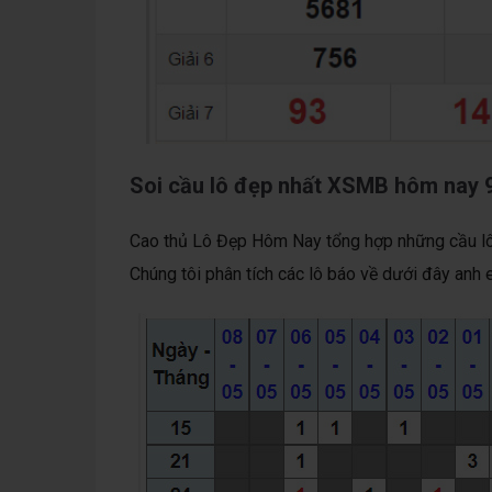
Soi cầu lô đẹp nhất XSMB hôm nay 
Cao thủ Lô Đẹp Hôm Nay tổng hợp những cầu l
Chúng tôi phân tích các lô báo về dưới đây anh