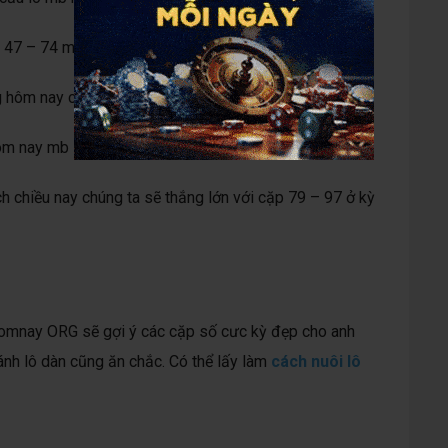
 47 – 74 một nháy.
hôm nay có cặp 76 – 67 về lại ở kỳ này.
ôm nay mb sẽ về 78 – 87.
ch chiều nay chúng ta sẽ thắng lớn với cặp 79 – 97 ở kỳ
mnay ORG sẽ gợi ý các cặp số cưc kỳ đẹp cho anh
nh lô dàn cũng ăn chắc. Có thể lấy làm
cách nuôi lô