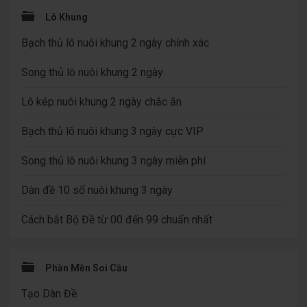
Sidebar
Lô Khung
Bạch thủ lô nuôi khung 2 ngày chính xác
Song thủ lô nuôi khung 2 ngày
Lô kép nuôi khung 2 ngày chắc ăn
Bạch thủ lô nuôi khung 3 ngày cực VIP
Song thủ lô nuôi khung 3 ngày miễn phí
Dàn đề 10 số nuôi khung 3 ngày
Cách bắt Bộ Đề từ 00 đến 99 chuẩn nhất
Phần Mền Soi Cầu
Tạo Dàn Đề