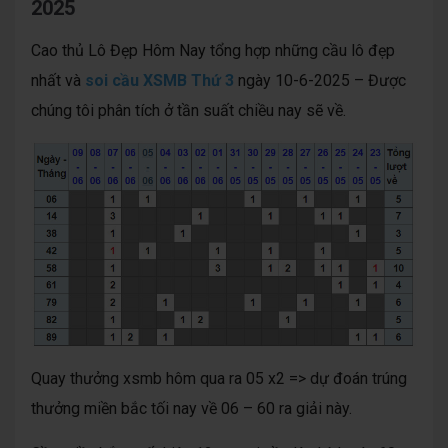
2025
Cao thủ Lô Đẹp Hôm Nay tổng hợp những cầu lô đẹp
nhất và
soi cầu XSMB Thứ 3
ngày 10-6-2025 – Được
chúng tôi phân tích ở tần suất chiều nay sẽ về.
Quay thưởng xsmb hôm qua ra 05 x2 => dự đoán trúng
thưởng miền bắc tối nay về 06 – 60 ra giải này.