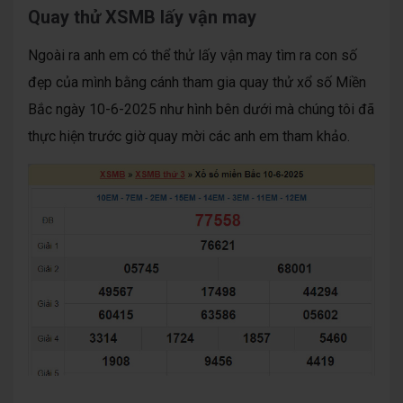
Quay thử XSMB lấy vận may
Ngoài ra anh em có thể thử lấy vận may tìm ra con số
đẹp của mình bằng cánh tham gia quay thử xổ số Miền
Bắc ngày 10-6-2025 như hình bên dưới mà chúng tôi đã
thực hiện trước giờ quay mời các anh em tham khảo.