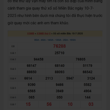
có thể thử lấy vận may tìm ra con số đẹp của mình bằng
cánh tham gia quay thử xổ số Miền Bắc ngày 10-7-
2025 như hình bên dưới mà chúng tôi đã thực hiện trước
giờ quay mời các anh em tham khảo.