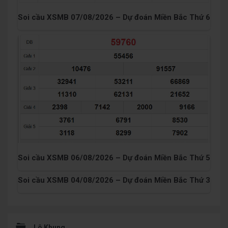
Soi cầu XSMB 07/08/2026 – Dự đoán Miền Bắc Thứ 6
Soi cầu XSMB 06/08/2026 – Dự đoán Miền Bắc Thứ 5
Soi cầu XSMB 04/08/2026 – Dự đoán Miền Bắc Thứ 3
Sidebar
Lô Khung