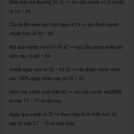
Miền bắc trả thưởng 16 x2 => soi cầu xsmb có lô chuẩn
ra 14 – 41.
Cầu lô đề miền bắc hôm qua về 29 => dự đoán xsmb
chuẩn hơn về 30 – 03.
Kết quả xsmb với vị trí 45 x2 => soi cầu xsmb miễn phí
hôm nay có 48 – 84.
Xsmb ngày qua về 56 – 65 x3 => dự đoán xsmb chính
xác 100% ngày chiều nay có 35 – 53.
Hôm nay xsmb xuất hiện 62 => soi cầu xsmb win2888
ra cặp 17 – 71 về lần này.
Ngày qua xsmb ra 72 => theo nhịp lô tô miền bắc tối
nay có cặp 57 – 75 về một nháy.