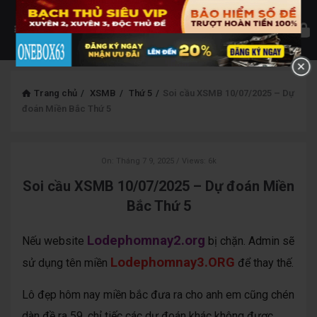
Trang chủ
/
XSMB
/
Thứ 5
/
Soi cầu XSMB 10/07/2025 – Dự
đoán Miền Bắc Thứ 5
On:
Tháng 7 9, 2025
Views: 6k
Soi cầu XSMB 10/07/2025 – Dự đoán Miền
Bắc Thứ 5
Lodephomnay2.org
Nếu website
bị chặn. Admin sẽ
Lodephomnay3.ORG
sử dụng tên miền
để thay thế.
Lô đẹp hôm nay miền bắc đưa ra cho anh em cũng chén
dàn đề ra 59, chỉ tiếc các dự đoán khác không được