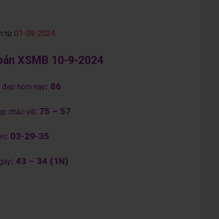
h từ
01-09-2024
đoán XSMB 10-9-2024
: 86
ô đẹp hôm nay
: 75 – 57
ẹp chắc về
: 03-29-35
ên
: 43 – 34 (1N)
gày