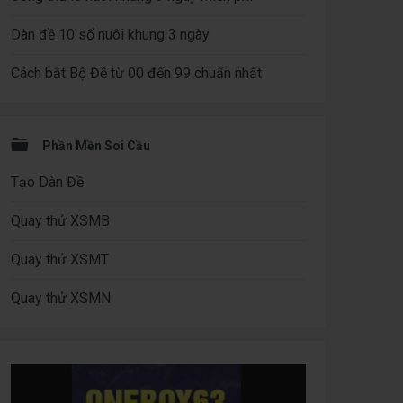
Dàn đề 10 số nuôi khung 3 ngày
Cách bắt Bộ Đề từ 00 đến 99 chuẩn nhất
Phần Mền Soi Cầu
Tạo Dàn Đề
Quay thử XSMB
Quay thử XSMT
Quay thử XSMN