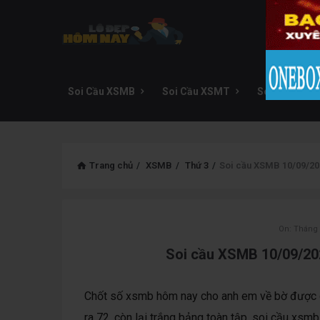
Lô
Soi Cầu XSMB
Soi Cầu XSMT
Soi Cầu XSM
Đẹp
Hôm
Nay
Trang chủ
/
XSMB
/
Thứ 3
/
Soi cầu XSMB 10/09/20
Navigation
On:
Tháng 
Soi cầu XSMB 10/09/20
Chốt số xsmb hôm nay cho anh em về bờ được d
ra 72, còn lại trắng bảng toàn tập, soi cầu xsm