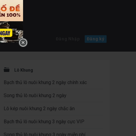
Đăng Nhập
Đăng ký
Sidebar
Lô Khung
Bạch thủ lô nuôi khung 2 ngày chính xác
Song thủ lô nuôi khung 2 ngày
Lô kép nuôi khung 2 ngày chắc ăn
Bạch thủ lô nuôi khung 3 ngày cực VIP
Song thủ lô nuôi khung 3 ngày miễn phí