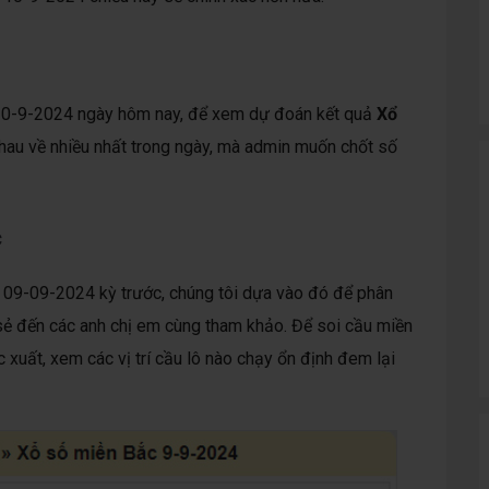
0-9-2024 ngày hôm nay, để xem dự đoán kết quả
Xổ
nhau về nhiều nhất trong ngày, mà admin muốn chốt số
c
09-09-2024 kỳ trước, chúng tôi dựa vào đó để phân
 sẻ đến các anh chị em cùng tham khảo. Để soi cầu miền
 xuất, xem các vị trí cầu lô nào chạy ổn định đem lại