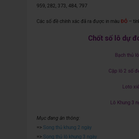
959, 282, 373, 484, 797
Các số đề chính xác đã ra được in màu
ĐỎ
– tín
Chốt số lô dự 
Bạch thủ l
Cặp lô 2 số đ
Loto xi
Lô Khung 3 n
Mục đang ăn thông:
=>
Song thủ khung 2 ngày
=>
Song thủ lô khung 3 ngày