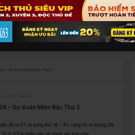
N
Lô Khung
Sổ Mơ Lô Đề
Lô Đề Online
Nhà Cái Tốt
24 – Dự đoán Miền Bắc Thứ 3
9 9, 2024
Views: 9k
24 – Dự đoán Miền Bắc Thứ 3
àn đề ra 51 và song thủ 18 – 81, cùng đó lô khung 2N
b 10-9-2024 chiều nay sẽ chính xác hơn nữa.