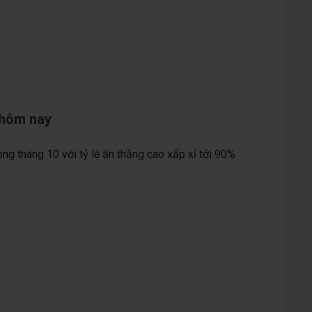
 hôm nay
ng tháng 10 với tỷ lệ ăn thắng cao xấp xỉ tới 90%