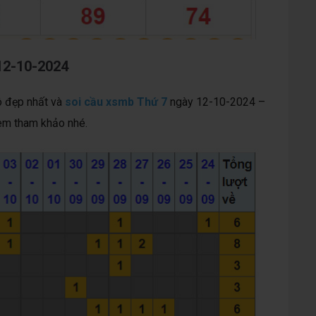
12-10-2024
ô đẹp nhất và
soi cầu xsmb Thứ 7
ngày 12-10-2024 –
 em tham khảo nhé.