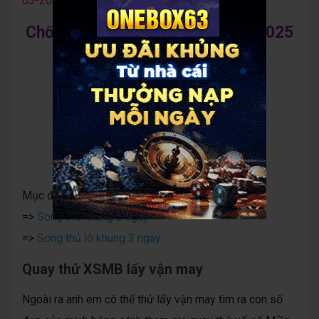
03-2025
Chốt số lô dự đoán XSMB 14-3-2025
: 94
Đặc biệt đầu đuôi đẹp hôm nay
: 78 – 87
Lô tô 2 số chắc về
: 10-24-32
Loto xiên
: 35 – 53
(1N)
Lô khung 3 ngày
Mục đang ăn thông:
=>
Song thủ khung 2 ngày
=>
Song thủ lô khung 3 ngày
Quay thử XSMB lấy vận may
Ngoài ra anh em có thể thử lấy vận may tìm ra con số