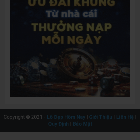
Copyright © 2021 -
Lô Đẹp Hôm Nay
|
Giới Thiệu
|
Liên Hệ
|
Quy Định
|
Bảo Mật