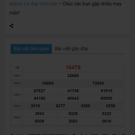
Admin Lô đẹp hôm nay
– Chúc các bạn gặp nhiều may
mắn!
Bài viết liên quan
Bài viết gần đây