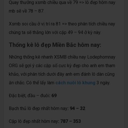
Quay thưởng xsmb chiều qua về 79 => lô đẹp hôm nay
mb sẽ về 78 – 87.
Xsmb soi cầu ở vị trí ra 81 => theo phân tích chiều nay
chúng ta sẽ thắng lớn với cặp 49 – 94 ở kỳ này.
Thống kê lô đẹp Miền Bắc hôm nay:
Những thống kê nhanh XSMB chiều nay Lodephomnay
ORG sẽ gợi ý các cặp số cưc kỳ đẹp cho anh em tham
khảo, với phân tích dưới đây anh em đánh lô dàn cũng
ăn chắc. Có thể lấy làm
cách nuôi lô khung
3 ngày.
Đặc biệt, đầu – đuôi
: 69
Bạch thủ lô đẹp nhất hôm nay
: 94 – 32
Cặp lô đẹp nhất hôm nay
: 787 – 353