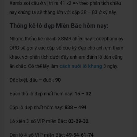
Xsmb soi cầu ở vị trí ra 41 x2 => theo phân tích chiều
nay chúng ta sẽ thắng lớn với cặp 38 – 83 ở kỳ này.
Thống kê lô đẹp Miền Bắc hôm nay:
Những thống kê nhanh XSMB chiều nay Lodephomnay
ORG sẽ gợi ý các cặp số cưc kỳ đẹp cho anh em tham
khảo, với phân tích dưới đây anh em đánh lô dàn cũng
ăn chắc. Có thể lấy làm
cách nuôi lô khung
3 ngày.
Đặc biệt, đầu – đuôi
: 90
Bạch thủ lô đẹp nhất hôm nay
: 15 – 32
Cặp lô đẹp nhất hôm nay
: 838 – 494
Lô xiên 3 số VIP miền Bắc
: 03-29-32
Dàn lô 4 số VIP miền Bắc
: 49-54-61-74