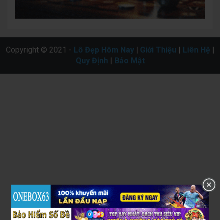
Copyright © 2021 -
Lô Đẹp Hôm Nay
|
Giới Thiệu
|
Liên Hệ
|
Quy Định
|
Bảo Mật