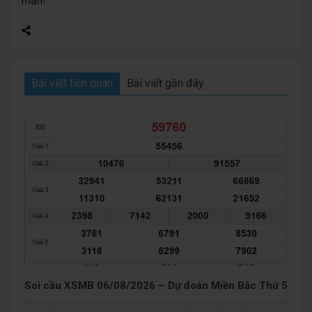
mắn!
Bài viết liên quan
Bài viết gần đây
Soi cầu XSMB 06/08/2026 – Dự đoán Miền Bắc Thứ 5