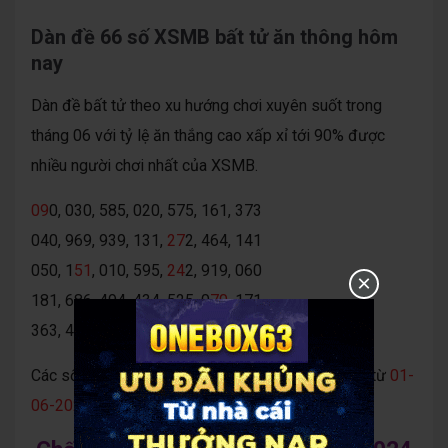
Dàn đề 66 số XSMB bất tử ăn thông hôm
nay
Dàn đề bất tử theo xu hướng chơi xuyên suốt trong
tháng 06 với tỷ lệ ăn thắng cao xấp xỉ tới 90% được
nhiều người chơi nhất của XSMB.
09
0, 030, 585, 020, 575, 161, 373
040, 969, 939, 131,
27
2, 464, 141
050, 1
51
, 010, 595,
24
2, 919, 060
×
181, 686, 494, 434, 525, 0
70
, 171
363, 474, 080, 797,
565
Các số đề chính xác đã ra được in màu
ĐỎ
– tính từ
01-
06-2024