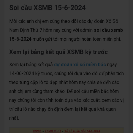
Soi cầu XSMB 15-6-2024
Mời các anh chị em cùng theo dõi các dự đoán Xổ Số
Nam Định Thứ 7 hôm nay cùng với admin
soi cầu xsmb
15-6-2024
muốn gửi tới mọi người hoàn toàn miễn phí.
Xem lại bảng kết quả XSMB kỳ trước
Xem lại bảng kết quả
dự đoán xổ số miền bắc
ngày
14-06-2024 kỳ trước, chúng tôi dựa vào đó để phân tích
theo từng cặp lô tô đẹp nhất hôm nay chia sẻ đến các
anh chị em cùng tham khảo. Để soi cầu miền bắc hôm
nay chúng tôi còn tính toán dựa vào xác xuất, xem các vị
trí cầu lô nào chạy ổn định đem lại kết quả khả quan
nhất.