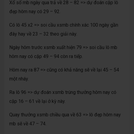
Xổ số mb ngày qua trả về 28 – 82 => dự đoán cặp lô
đẹp hôm nay có 29 – 92.
Có lô 45 x2 => soi cầu xsmb chính xác 100 ngày gần
đây hay về 23 – 32 theo giải này.
Ngày hôm trước xsmb xuất hiện 79 => soi cầu lô mb
hôm nay có cặp 49 – 94 còn ra tiếp.
Hôm nay ra 87 => cũng có khả năng sẽ về lại 45 – 54
một nháy.
Ra lô 96 => dự đoán xsmb trúng thưởng hôm nay có
cặp 16 – 61 về lại ở kỳ này.
Quay thưởng xsmb chiều qua về 63 => lô đẹp hôm nay
mb sẽ về 47 – 74.