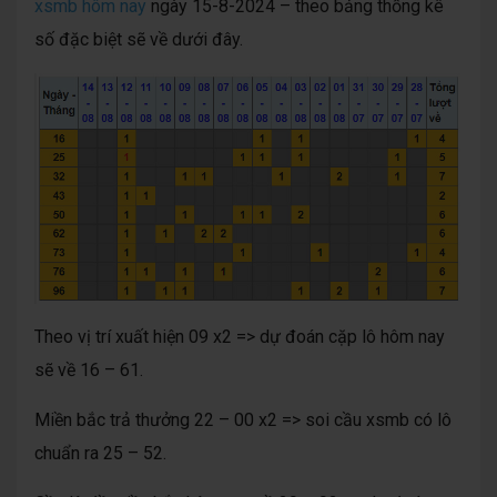
xsmb hôm nay
ngày 15-8-2024 – theo bảng thống kê
số đặc biệt sẽ về dưới đây.
Theo vị trí xuất hiện 09 x2 => dự đoán cặp lô hôm nay
sẽ về 16 – 61.
Miền bắc trả thưởng 22 – 00 x2 => soi cầu xsmb có lô
chuẩn ra 25 – 52.