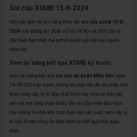
Soi cầu XSMB 15-8-2024
Mời các anh chị em cùng theo dõi
soi cầu xsmb 15-8-
2024
với những dự đoán xổ số Hà Nội và chốt cầu lô
đặc biệt đẹp nhất mà admin muốn gửi tới mọi người
hôm nay.
Xem lại bảng kết quả XSMB kỳ trước
Xem lại bảng kết quả
soi cầu dự đoán Miền Bắc
ngày
14-08-2024 kỳ trước, chúng tôi dựa vào đó để phân tích
theo từng cặp lô tô đẹp nhất hôm nay chia sẻ đến các
anh chị em cùng tham khảo. Để soi cầu miền bắc hôm
nay chúng tôi còn tính toán dựa vào xác xuất, xem các vị
trí cầu lô nào chạy ổn định đem lại kết quả khả quan
nhất.