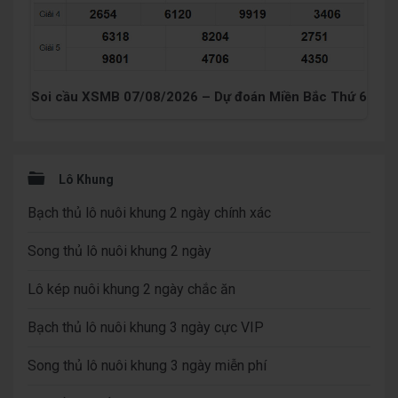
Soi cầu XSMB 07/08/2026 – Dự đoán Miền Bắc Thứ 6
Sidebar
Lô Khung
Bạch thủ lô nuôi khung 2 ngày chính xác
Song thủ lô nuôi khung 2 ngày
Lô kép nuôi khung 2 ngày chắc ăn
Bạch thủ lô nuôi khung 3 ngày cực VIP
Song thủ lô nuôi khung 3 ngày miễn phí