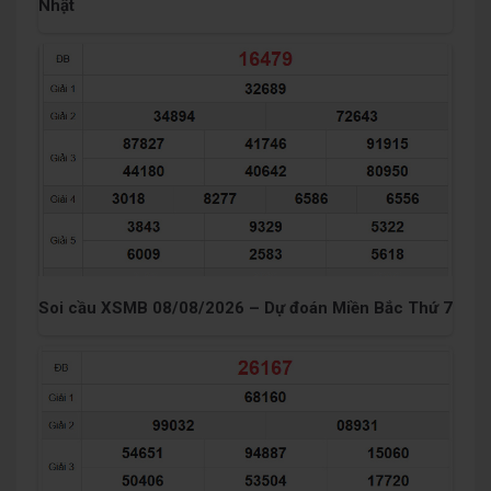
Nhật
Soi cầu XSMB 08/08/2026 – Dự đoán Miền Bắc Thứ 7