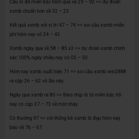
Cầu lô đề miền bắc hôm qua về 29 – 92 => dự đoán
xsmb chuẩn hơn về 32 – 23.
Kết quả xsmb với vị trí 47 – 74 => soi cầu xsmb miễn
phí hôm nay có 34 – 43.
Xsmb ngày qua về 58 – 85 x3 => dự đoán xsmb chính
xác 100% ngày chiều nay có 05 – 50.
Hôm nay xsmb xuất hiện 71 => soi cầu xsmb win2888
ra cặp 26 – 62 về lần này.
Ngày qua xsmb ra 80 => theo nhịp lô tô miền bắc tối
nay có cặp 37 – 73 về một nháy.
Có thưởng 97 => với thống kê xsmb lô đẹp hôm nay
báo về 76 – 67.