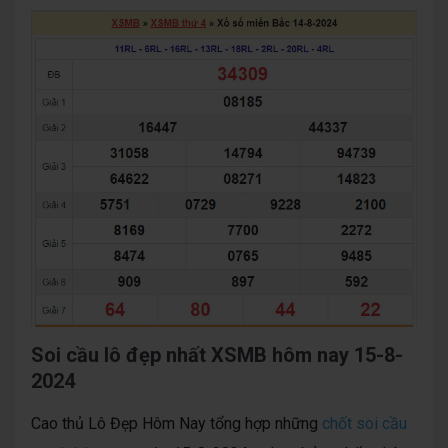
Soi cầu lô đẹp nhất XSMB hôm nay 15-8-
2024
Cao thủ Lô Đẹp Hôm Nay tổng hợp những
chốt soi cầu