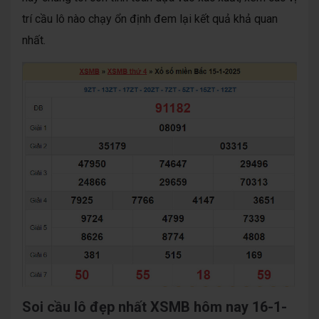
trí cầu lô nào chạy ổn định đem lại kết quả khả quan
nhất.
Soi cầu lô đẹp nhất XSMB hôm nay 16-1-