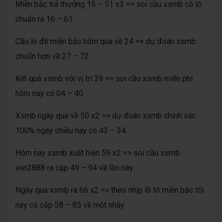
Miền bắc trả thưởng 15 – 51 x3 => soi cầu xsmb có lô
chuẩn ra 16 – 61.
Cầu lô đề miền bắc hôm qua về 24 => dự đoán xsmb
chuẩn hơn về 27 – 72.
Kết quả xsmb với vị trí 39 => soi cầu xsmb miễn phí
hôm nay có 04 – 40.
Xsmb ngày qua về 50 x2 => dự đoán xsmb chính xác
100% ngày chiều nay có 43 – 34.
Hôm nay xsmb xuất hiện 59 x2 => soi cầu xsmb
win2888 ra cặp 49 – 94 về lần này.
Ngày qua xsmb ra 66 x2 => theo nhịp lô tô miền bắc tối
nay có cặp 58 – 85 về một nháy.