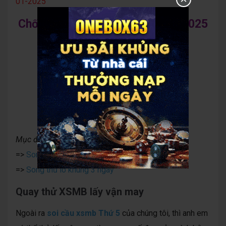
01-2025
Chốt số lô dự đoán XSMB 16-1-2025
: 97
Đặc biệt đầu đuôi đẹp hôm nay
: 86 – 68
Lô tô 2 số chắc về
: 10-16-27
Loto xiên
: 04 – 40
(1N)
Lô khung 3 ngày
Mục đang ăn thông:
=>
Song thủ khung 2 ngày
=>
Song thủ lô khung 3 ngày
Quay thử XSMB lấy vận may
Ngoài ra
soi cầu xsmb Thứ 5
của chúng tôi, thì anh em