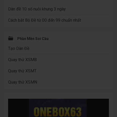
Dàn đề 10 số nuôi khung 3 ngày
Cách bắt Bộ Đề từ 00 đến 99 chuẩn nhất
Phần Mền Soi Cầu
Tạo Dàn Đề
Quay thử XSMB
Quay thử XSMT
Quay thử XSMN