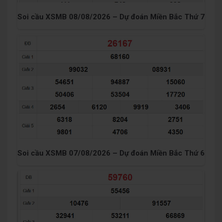
Soi cầu XSMB 08/08/2026 – Dự đoán Miền Bắc Thứ 7
Soi cầu XSMB 07/08/2026 – Dự đoán Miền Bắc Thứ 6