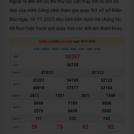
Ngoài ra anh em có thể thử lấy vận may tìm ra con số
đẹp của mình bằng cánh tham gia quay thử xổ số Miền
Bắc ngày 16-11-2025 như hình bên dưới mà chúng tôi
đã thực hiện trước giờ quay mời các anh em tham khảo.