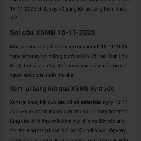
16-11-2025 chiều nay sẽ trúng lớn ae cùng tham khảo
nhé.
Soi cầu XSMB 16-11-2025
Mời các bạn cùng theo dõi
soi cầu xsmb 16-11-2025
ngày hôm nay với những dự đoán Xổ Số Thái Bình Chủ
Nhật, đưa cầu lô đẹp nhất mà admin muốn gửi tới mọi
người hoàn toàn miễn phí nhé.
Xem lại bảng kết quả XSMB kỳ trước
Xem lại bảng kết quả
cầu xổ số miền bắc
ngày 15-11-
2025 kỳ trước, chúng tôi dựa vào đó để phân tích theo
từng cặp lô tô đẹp nhất hôm nay chia sẻ đến các anh
chị em cùng tham khảo. Để soi cầu miền bắc hôm nay
chúng tôi còn tính toán dựa vào xác xuất, xem các vị trí