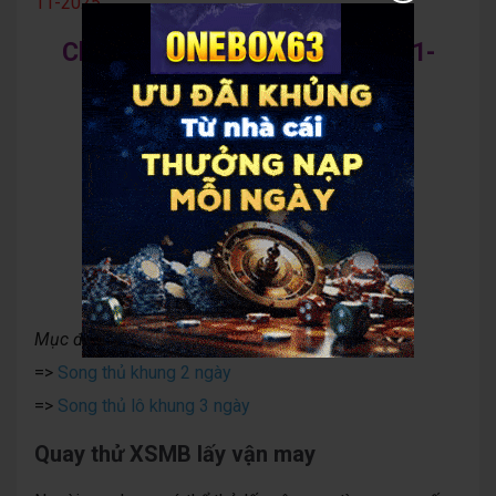
11-2025
Chốt số lô dự đoán XSMB 16-11-
2025
: 90
Đặc biệt đầu đuôi đẹp hôm nay
: 83 – 38
Lô tô 2 số chắc về
: 02-04-16
Loto xiên
: 45 – 54
(2N)
Lô khung 3 ngày
Mục đang ăn thông:
=>
Song thủ khung 2 ngày
=>
Song thủ lô khung 3 ngày
Quay thử XSMB lấy vận may