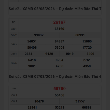
Soi cầu XSMB 08/08/2026 – Dự đoán Miền Bắc Thứ 7
Soi cầu XSMB 07/08/2026 – Dự đoán Miền Bắc Thứ 6