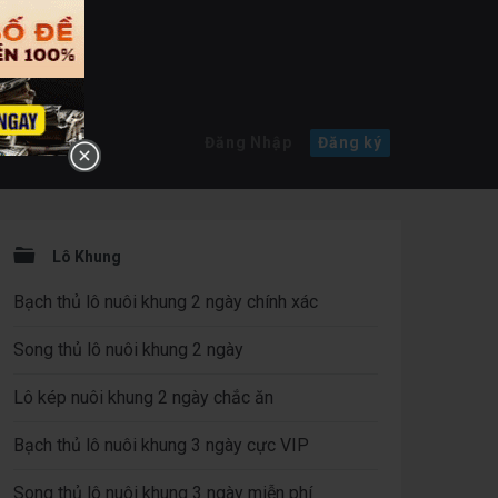
Đăng Nhập
Đăng ký
Sidebar
Lô Khung
Bạch thủ lô nuôi khung 2 ngày chính xác
Song thủ lô nuôi khung 2 ngày
Lô kép nuôi khung 2 ngày chắc ăn
Bạch thủ lô nuôi khung 3 ngày cực VIP
Song thủ lô nuôi khung 3 ngày miễn phí