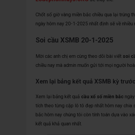
Chốt số giờ vàng miền bắc chiều qua lại trúng t
ngày hôm nay 20-1-2025 nhất định sẽ về nhiều 
Soi cầu XSMB 20-1-2025
Mời các anh chị em cùng theo dõi bài viết
soi 
chiều nay mà admin muốn gửi tới mọi người hoàn
Xem lại bảng kết quả XSMB kỳ trướ
Xem lại bảng kết quả
cầu xổ số miền bắc
ngày 
tích theo từng cặp lô tô đẹp nhất hôm nay chia
bắc hôm nay chúng tôi còn tính toán dựa vào xác
kết quả khả quan nhất.