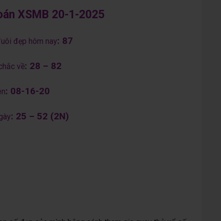
đoán XSMB 20-1-2025
: 87
đuôi đẹp hôm nay
: 28 – 82
 chắc về
: 08-16-20
ên
: 25 – 52
(2N)
gày