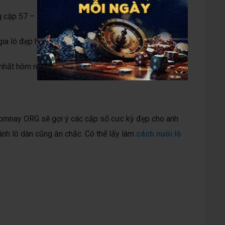
cặp 57 – 75 ít nhất một nháy.
gia lô đẹp hôm nay có 28 – 82.
nhất hôm nay có cặp 78 – 87.
mnay ORG sẽ gợi ý các cặp số cưc kỳ đẹp cho anh
nh lô dàn cũng ăn chắc. Có thể lấy làm
cách nuôi lô