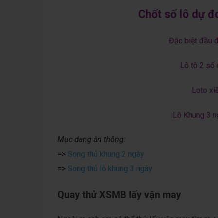
Chốt số lô dự 
Đặc biệt đầu 
Lô tô 2 số
Loto xi
Lô Khung 3 n
Mục đang ăn thông:
=>
Song thủ khung 2 ngày
=>
Song thủ lô khung 3 ngày
Quay thử XSMB lấy vận may