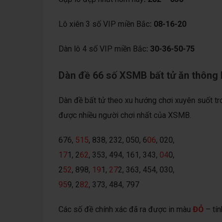
Lô xiên 3 số VIP miền Bắc
: 08-16-20
Dàn lô 4 số VIP miền Bắc
: 30-36-50-75
Dàn đề 66 số XSMB bất tử ăn thông
Dàn đề bất tử theo xu hướng chơi xuyên suốt tro
được nhiều người chơi nhất của XSMB.
676,
515
, 838, 232, 050, 6
06
, 020,
17
1, 2
62
, 353, 494, 161, 343,
04
0,
2
52
, 898,
19
1,
27
2, 363, 454, 030,
95
9, 2
82
, 373, 484, 797
Các số đề chính xác đã ra được in màu
ĐỎ
– tín