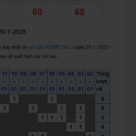
20-1-2025
ô đẹp nhất và
soi cầu XSMB Thứ 2
ngày 20-1-2025 –
ay sẽ xuất hiện các số sau.