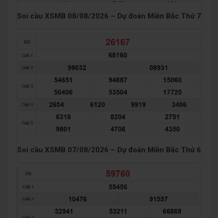
Soi cầu XSMB 08/08/2026 – Dự đoán Miền Bắc Thứ 7
Soi cầu XSMB 07/08/2026 – Dự đoán Miền Bắc Thứ 6