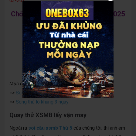
03-2025
Chốt số lô dự đoán XSMB 20-3-2025
: 83
Đặc biệt đầu đuôi đẹp hôm nay
: 75 – 57
Lô tô 2 số chắc về
: 24-29-34
Loto xiên
: 46 -64
(2N)
Lô khung 3 ngày
Mục đang ăn thông:
=>
Song thủ khung 2 ngày
=>
Song thủ lô khung 3 ngày
Quay thử XSMB lấy vận may
Ngoài ra
soi cầu xsmb Thứ 5
của chúng tôi, thì anh em