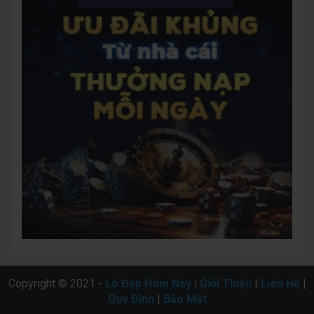
Copyright © 2021 -
Lô Đẹp Hôm Nay
|
Giới Thiệu
|
Liên Hệ
|
Quy Định
|
Bảo Mật