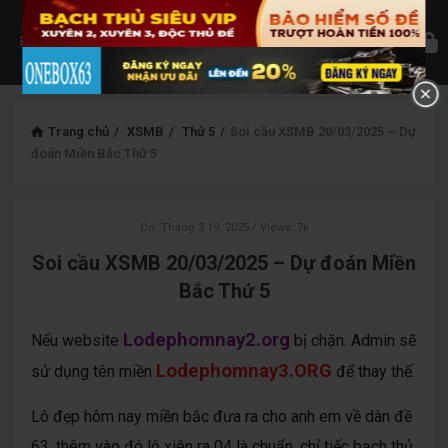
Trang chủ
/
XSMB
/
Thứ 5
/
Soi cầu XSMB 20/03/2025 – Dự
đoán Miền Bắc Thứ 5
On:
Tháng 3 19, 2025
Views: 7k
Soi cầu XSMB 20/03/2025 – Dự đoán Miền
Bắc Thứ 5
Lodephomnay2.org
Nếu website
bị chặn. Admin sẽ
Lodephomnay3.ORG
sử dụng tên miền
để thay thế.
Lô đẹp hôm nay miền bắc đưa ra cho anh em về dàn đề
63, thêm vào đó lô xiên ra 04 là chuẩn, chỉ tiếc bạch thủ