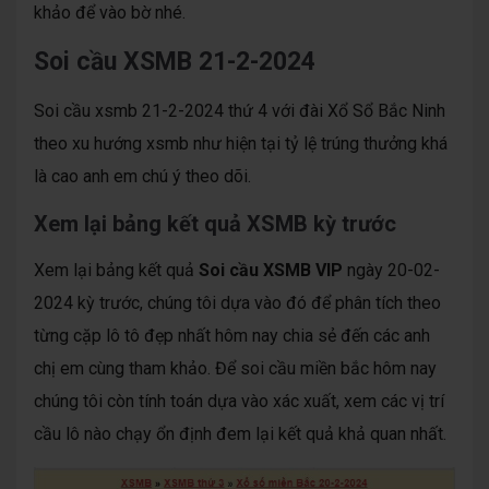
khảo để vào bờ nhé.
Soi cầu XSMB 21-2-2024
Soi cầu xsmb 21-2-2024 thứ 4 với đài Xổ Sổ Bắc Ninh
theo xu hướng xsmb như hiện tại tỷ lệ trúng thưởng khá
là cao anh em chú ý theo dõi.
Xem lại bảng kết quả XSMB kỳ trước
Xem lại bảng kết quả
Soi cầu XSMB VIP
ngày 20-02-
2024 kỳ trước, chúng tôi dựa vào đó để phân tích theo
từng cặp lô tô đẹp nhất hôm nay chia sẻ đến các anh
chị em cùng tham khảo. Để soi cầu miền bắc hôm nay
chúng tôi còn tính toán dựa vào xác xuất, xem các vị trí
cầu lô nào chạy ổn định đem lại kết quả khả quan nhất.