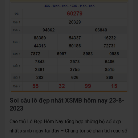
Soi cầu lô đẹp nhất XSMB hôm nay 23-8-
2023
Cao thủ Lô Đẹp Hôm Nay tổng hợp những bộ số đẹp
nhất xsmb ngày tại đây – Chúng tôi sẽ phân tích các số