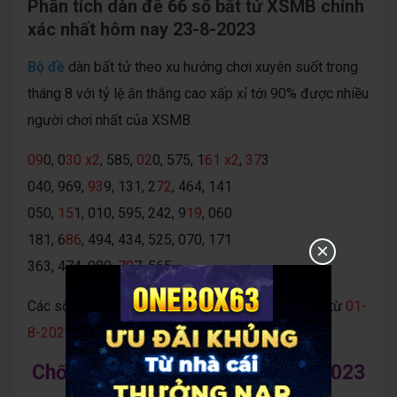
Phân tích dàn đề 66 số bất tử XSMB chính
xác nhất hôm nay 23-8-2023
Bộ đề
dàn bất tử theo xu hướng chơi xuyên suốt trong
tháng 8 với tỷ lệ ăn thắng cao xấp xỉ tới 90% được nhiều
người chơi nhất của XSMB.
09
0, 0
30 x2
, 585,
02
0, 575, 1
61 x2
,
37
3
040, 969,
93
9, 131, 2
72
, 464, 141
050,
15
1, 010, 595, 242, 9
19
, 060
181, 6
86
, 494, 434, 525, 070, 171
×
363, 474, 080,
79
7, 565,
Các số đề chính xác đã ra được in màu
ĐỎ
– tính từ
01-
8-2023
Chốt số lô dự đoán XSMB 23-8-2023