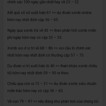
chính xác 100 ngày gần nhất hay về 23 – 32.
Kết quả xổ số xuất hiện 61 => dự đoán xsmb online
hôm nay nhất định cặp 36 – 63.
Ngày qua xsmb trả về 43 => theo phân tích xsmb miễn
phí ngày hôm nay có cặp 53 – 35.
Xsmb soi ở vị trí về 68 – 86 => soi cầu lô chính xác
nhất hôm nay nhất định có thưởng cặp 57 – 75.
Dự đoán vị trí xuất hiện lô 40 => tham khảo xsmb chiều
tối hôm nay nhất định 59 – 95 ra theo.
Chiều qua còn ra 13 – 31 => dự đoán xsmb siêu chuẩn
miền bắc hôm nay có cặp 56 – 65.
Về con 79 – 97 => nếu đúng như phân tích của chúng tôi