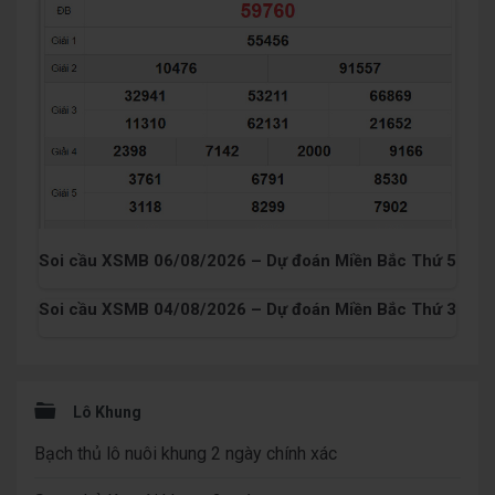
Soi cầu XSMB 06/08/2026 – Dự đoán Miền Bắc Thứ 5
Soi cầu XSMB 04/08/2026 – Dự đoán Miền Bắc Thứ 3
Sidebar
Lô Khung
Bạch thủ lô nuôi khung 2 ngày chính xác