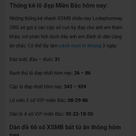
Thống kê lô đẹp Miền Bắc hôm nay:
Những thống kê nhanh XSMB chiều nay Lodephomnay
ORG sẽ gợi ý các cặp số cưc kỳ đẹp cho anh em tham
khảo, với phân tích dưới đây anh em đánh lô dàn cũng
ăn chắc. Có thể lấy làm
cách nuôi lô khung
3 ngày.
Đặc biệt, đầu – đuôi
: 31
Bạch thủ lô đẹp nhất hôm nay
: 36 – 86
Cặp lô đẹp nhất hôm nay
: 343 – 939
Lô xiên 3 số VIP miền Bắc
: 08-29-86
Dàn lô 4 số VIP miền Bắc
: 93-23-18-30
Dàn đề 66 số XSMB bất tử ăn thông hôm
nay