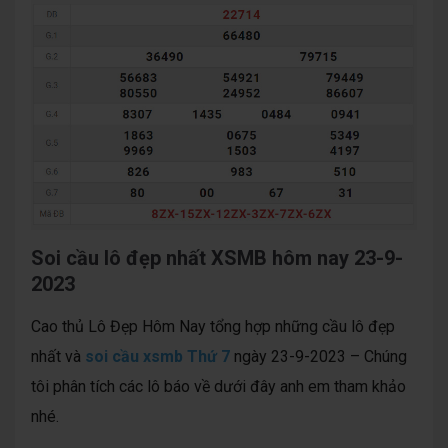
Soi cầu lô đẹp nhất XSMB hôm nay 23-9-
2023
Cao thủ Lô Đẹp Hôm Nay tổng hợp những cầu lô đẹp
nhất và
soi cầu xsmb Thứ 7
ngày 23-9-2023 – Chúng
tôi phân tích các lô báo về dưới đây anh em tham khảo
nhé.