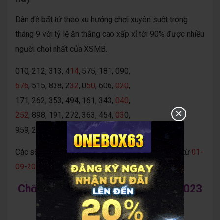
Dàn đề bất tử theo xu hướng chơi xuyên suốt trong
tháng 9 với tỷ lệ ăn thắng cao xấp xỉ tới 90% được nhiều
người chơi nhất của XSMB.
010, 212, 313, 4
14
, 575, 181, 090,
676
, 515, 838, 2
32
, 0
50
, 606,
020
,
171, 262, 353, 494, 161, 343,
040
,
×
252
, 898, 191, 272, 363, 454,
03
0,
959, 282, 373, 484,
79
7,
Các số đề chính xác đã ra được in màu
ĐỎ
– tính từ
01-
09-2023
Chốt số lô dự đoán XSMB 23-9-2023
: 36
Đặc biệt đầu đuôi đẹp hôm nay