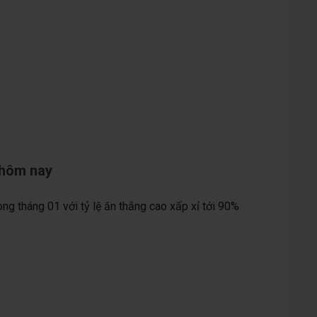
 hôm nay
ng tháng 01 với tỷ lệ ăn thắng cao xấp xỉ tới 90%