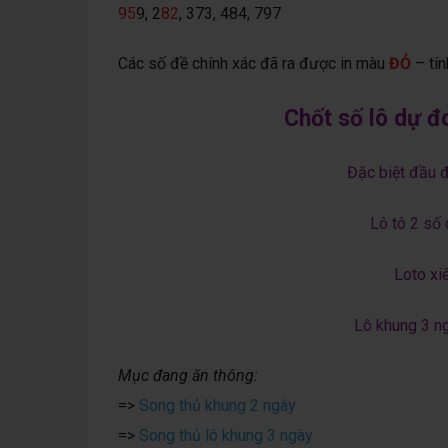
95
9, 2
82
, 373, 484, 797
Các số đề chính xác đã ra được in màu
ĐỎ
– tín
Chốt số lô dự 
Đặc biệt đầu 
Lô tô 2 số
Loto xi
Lô khung 3 n
Mục đang ăn thông:
=>
Song thủ khung 2 ngày
=>
Song thủ lô khung 3 ngày