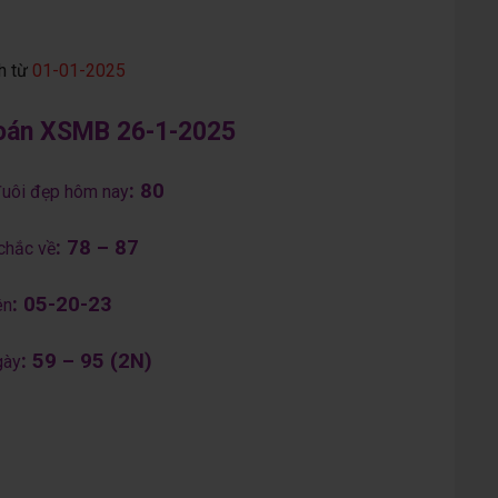
h từ
01-01-2025
đoán XSMB 26-1-2025
: 80
đuôi đẹp hôm nay
: 78 – 87
 chắc về
: 05-20-23
ên
: 59 – 95
(2N)
gày