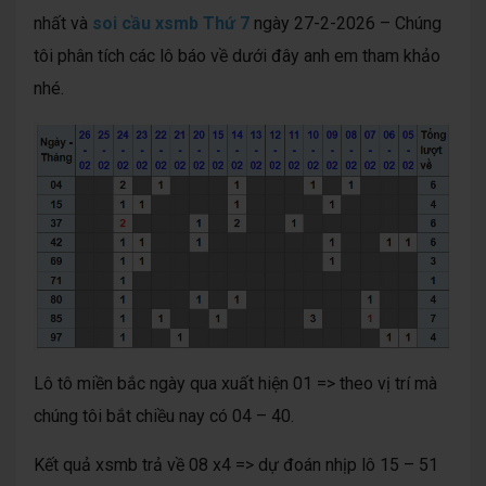
nhất và
soi cầu xsmb Thứ 7
ngày 27-2-2026 – Chúng
tôi phân tích các lô báo về dưới đây anh em tham khảo
nhé.
Lô tô miền bắc ngày qua xuất hiện 01 => theo vị trí mà
chúng tôi bắt chiều nay có 04 – 40.
Kết quả xsmb trả về 08 x4 => dự đoán nhịp lô 15 – 51