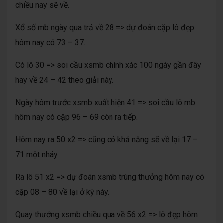
chiều nay sẽ về.
Xổ số mb ngày qua trả về 28 => dự đoán cặp lô đẹp
hôm nay có 73 – 37.
Có lô 30 => soi cầu xsmb chính xác 100 ngày gần đây
hay về 24 – 42 theo giải này.
Ngày hôm trước xsmb xuất hiện 41 => soi cầu lô mb
hôm nay có cặp 96 – 69 còn ra tiếp.
Hôm nay ra 50 x2 => cũng có khả năng sẽ về lại 17 –
71 một nháy.
Ra lô 51 x2 => dự đoán xsmb trúng thưởng hôm nay có
cặp 08 – 80 về lại ở kỳ này.
Quay thưởng xsmb chiều qua về 56 x2 => lô đẹp hôm