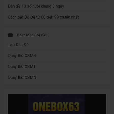
Dàn đề 10 số nuôi khung 3 ngày
Cách bắt Bộ Đề từ 00 đến 99 chuẩn nhất
Phần Mền Soi Cầu
Tạo Dàn Đề
Quay thử XSMB
Quay thử XSMT
Quay thử XSMN