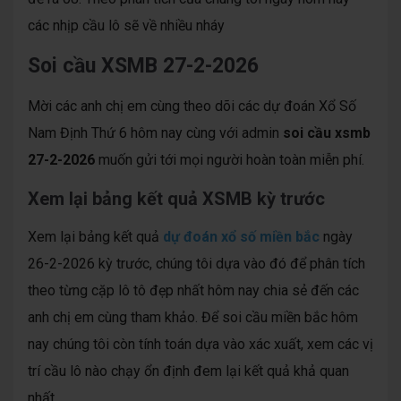
các nhịp cầu lô sẽ về nhiều nháy
Soi cầu XSMB 27-2-2026
Mời các anh chị em cùng theo dõi các dự đoán Xổ Số
Nam Định Thứ 6 hôm nay cùng với admin
soi cầu xsmb
27-2-2026
muốn gửi tới mọi người hoàn toàn miễn phí.
Xem lại bảng kết quả XSMB kỳ trước
Xem lại bảng kết quả
dự đoán xổ số miền bắc
ngày
26-2-2026 kỳ trước, chúng tôi dựa vào đó để phân tích
theo từng cặp lô tô đẹp nhất hôm nay chia sẻ đến các
anh chị em cùng tham khảo. Để soi cầu miền bắc hôm
nay chúng tôi còn tính toán dựa vào xác xuất, xem các vị
trí cầu lô nào chạy ổn định đem lại kết quả khả quan
nhất.