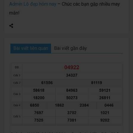
Admin Lô đẹp hôm nay
– Chúc các bạn gặp nhiều may
mắn!
Bài viết liên quan
Bài viết gần đây