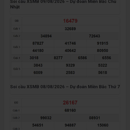
Soi cầu XSMB 09/08/2026 – Dự đoán Miền Bắc Chủ
Nhật
Soi cầu XSMB 08/08/2026 – Dự đoán Miền Bắc Thứ 7