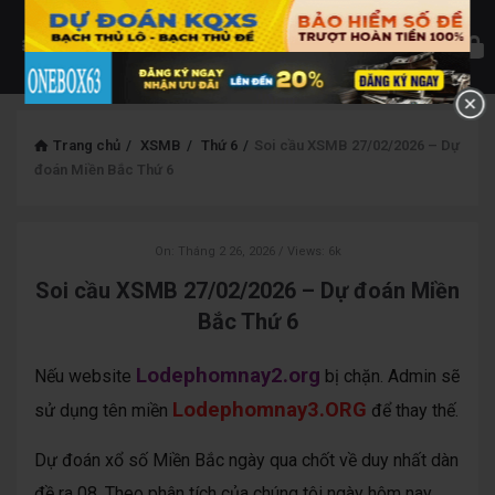
Trang chủ
/
XSMB
/
Thứ 6
/
Soi cầu XSMB 27/02/2026 – Dự
đoán Miền Bắc Thứ 6
On:
Tháng 2 26, 2026
Views: 6k
Soi cầu XSMB 27/02/2026 – Dự đoán Miền
Bắc Thứ 6
Lodephomnay2.org
Nếu website
bị chặn. Admin sẽ
Lodephomnay3.ORG
sử dụng tên miền
để thay thế.
Dự đoán xổ số Miền Bắc ngày qua chốt về duy nhất dàn
đề ra 08. Theo phân tích của chúng tôi ngày hôm nay