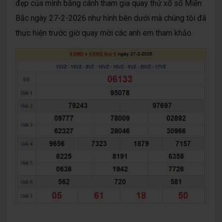
đẹp của mình bằng cánh tham gia quay thử xổ số Miền
Bắc ngày 27-2-2026 như hình bên dưới mà chúng tôi đã
thực hiện trước giờ quay mời các anh em tham khảo.