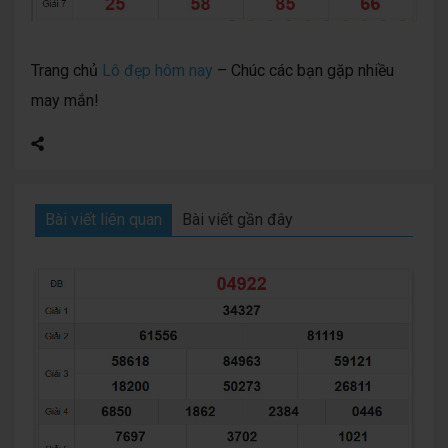
Trang chủ
Lô đẹp hôm nay
– Chúc các bạn gặp nhiều
may mắn!
Bài viết liên quan
Bài viết gần đây