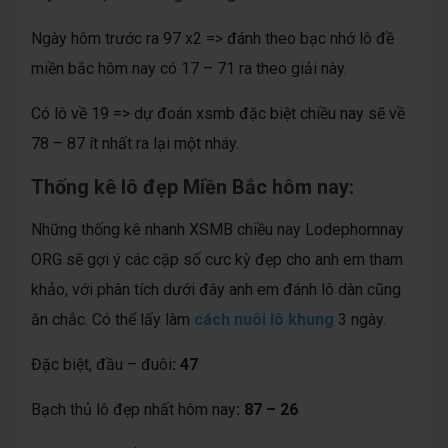
Ngày hôm trước ra 97 x2 => đánh theo bạc nhớ lô đề
miền bắc hôm nay có 17 – 71 ra theo giải này.
Có lô về 19 => dự đoán xsmb đặc biệt chiều nay sẽ về
78 – 87 ít nhất ra lại một nháy.
Thống kê lô đẹp Miền Bắc hôm nay:
Những thống kê nhanh XSMB chiều nay Lodephomnay
ORG sẽ gợi ý các cặp số cưc kỳ đẹp cho anh em tham
khảo, với phân tích dưới đây anh em đánh lô dàn cũng
ăn chắc. Có thể lấy làm
cách nuôi lô khung
3 ngày.
Đặc biệt, đầu – đuôi
: 47
Bạch thủ lô đẹp nhất hôm nay
: 87 – 26