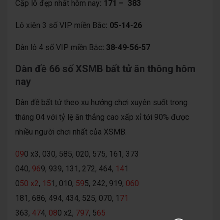
Cặp lô đẹp nhất hôm nay
: 171 – 383
Lô xiên 3 số VIP miền Bắc
: 05-14-26
Dàn lô 4 số VIP miền Bắc
: 38-49-56-57
Dàn đề 66 số XSMB bất tử ăn thông hôm
nay
Dàn đề bất tử theo xu hướng chơi xuyên suốt trong
tháng 04 với tỷ lệ ăn thắng cao xấp xỉ tới 90% được
nhiều người chơi nhất của XSMB.
09
0 x3, 030, 585, 020, 575, 161, 373
040,
96
9, 939, 131, 272, 464,
14
1
0
50 x2
,
15
1, 010,
59
5, 242, 919,
060
181, 686, 494, 434, 525, 070, 1
71
363,
47
4,
08
0 x2,
797
, 5
65