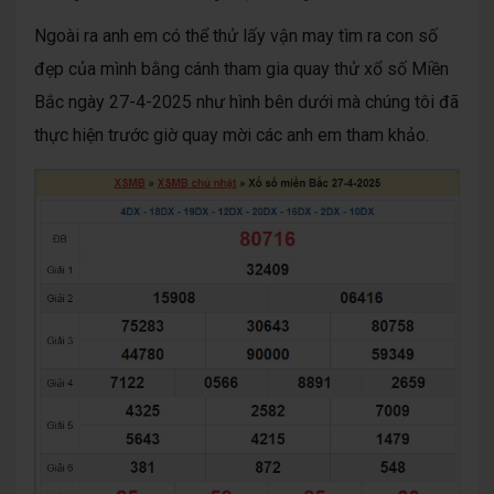
Ngoài ra anh em có thể thử lấy vận may tìm ra con số
đẹp của mình bằng cánh tham gia quay thử xổ số Miền
Bắc ngày 27-4-2025 như hình bên dưới mà chúng tôi đã
thực hiện trước giờ quay mời các anh em tham khảo.