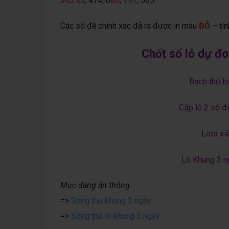
363 x3
, 474, 0
80
,
797
, 565
Các số đề chính xác đã ra được in màu
ĐỎ
– tín
Chốt số lô dự 
Bạch thủ l
Cặp lô 2 số đ
Loto xi
Lô Khung 3 n
Mục đang ăn thông:
=>
Song thủ khung 2 ngày
=>
Song thủ lô khung 3 ngày