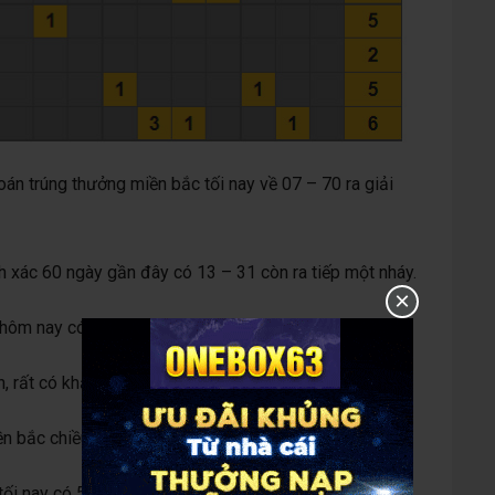
n trúng thưởng miền bắc tối nay về 07 – 70 ra giải
h xác 60 ngày gần đây có 13 – 31 còn ra tiếp một nháy.
×
ôm nay có cặp 02 – 20 còn về tiếp.
n, rất có khả năng chiều nay về 35 – 53.
n bắc chiều nay sẽ ra 42 – 24 ra theo.
tối nay có 58 – 85 sẽ về một con.