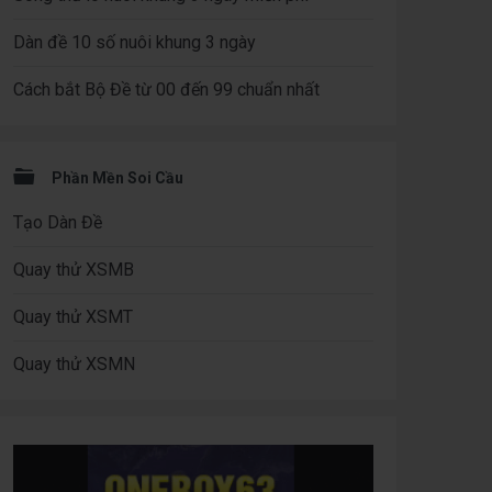
Dàn đề 10 số nuôi khung 3 ngày
Cách bắt Bộ Đề từ 00 đến 99 chuẩn nhất
Phần Mền Soi Cầu
Tạo Dàn Đề
Quay thử XSMB
Quay thử XSMT
Quay thử XSMN