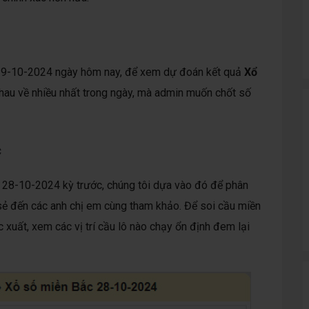
9-10-2024 ngày hôm nay, để xem dự đoán kết quả
Xổ
nhau về nhiều nhất trong ngày, mà admin muốn chốt số
c
28-10-2024 kỳ trước, chúng tôi dựa vào đó để phân
 sẻ đến các anh chị em cùng tham khảo. Để soi cầu miền
 xuất, xem các vị trí cầu lô nào chạy ổn định đem lại