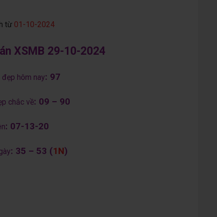
h từ
01-10-2024
đoán XSMB 29-10-2024
: 97
ô đẹp hôm nay
: 09 – 90
ẹp chắc về
: 07-13-20
ên
: 35 – 53 (
1N
)
gày