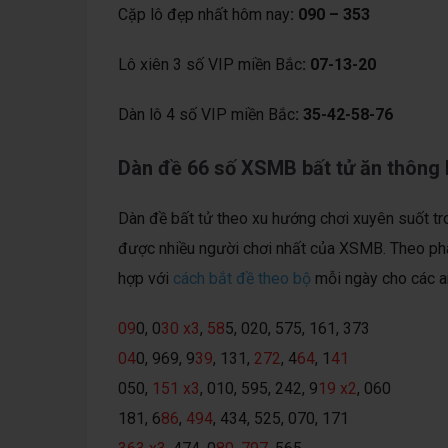
Cặp lô đẹp nhất hôm nay
: 090 – 353
Lô xiên 3 số VIP miền Bắc
: 07-13-20
Dàn lô 4 số VIP miền Bắc
: 35-42-58-76
Dàn đề 66 số XSMB bất tử ăn thông
Dàn đề bất tử theo xu hướng chơi xuyên suốt tro
được nhiều người chơi nhất của XSMB. Theo ph
hợp với
cách bắt đề theo bộ
mỗi ngày cho các a
09
0, 0
30 x3
,
58
5, 020, 575, 161, 373
04
0, 969, 9
39
, 131,
272
, 4
64
, 1
41
050,
151 x3
, 010, 595, 242, 9
19 x2
, 060
181, 6
86
,
494
, 434, 525, 070, 171