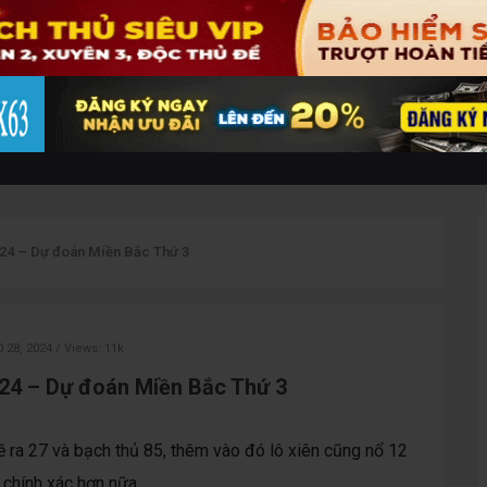
N
Lô Khung
Sổ Mơ Lô Đề
Lô Đề Online
Nhà Cái Tốt
24 – Dự đoán Miền Bắc Thứ 3
 28, 2024
Views: 11k
24 – Dự đoán Miền Bắc Thứ 3
ra 27 và bạch thủ 85, thêm vào đó lô xiên cũng nổ 12
chính xác hơn nữa.