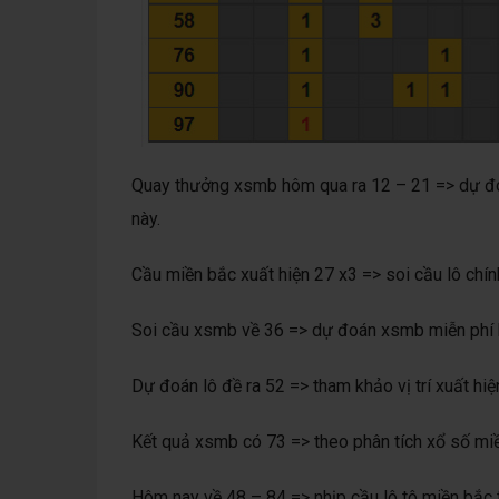
Quay thưởng xsmb hôm qua ra 12 – 21 => dự đoá
này.
Cầu miền bắc xuất hiện 27 x3 => soi cầu lô chín
Soi cầu xsmb về 36 => dự đoán xsmb miễn phí h
Dự đoán lô đề ra 52 => tham khảo vị trí xuất hiệ
Kết quả xsmb có 73 => theo phân tích xổ số miề
Hôm nay về 48 – 84 => nhịp cầu lô tô miền bắc 