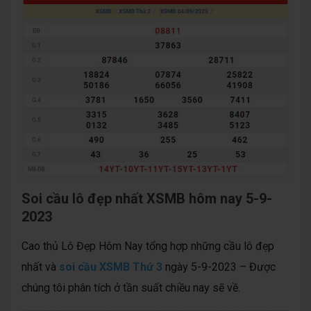
Soi cầu lô đẹp nhất XSMB hôm nay 5-9-
2023
Cao thủ Lô Đẹp Hôm Nay tổng hợp những cầu lô đẹp
nhất và
soi cầu XSMB Thứ 3
ngày 5-9-2023 – Được
chúng tôi phân tích ở tần suất chiều nay sẽ về.