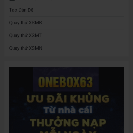
Tạo Dàn Đề
Quay thử XSMB
Quay thử XSMT
Quay thử XSMN