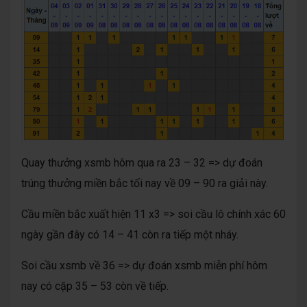
Quay thưởng xsmb hôm qua ra 23 – 32 => dự đoán
trúng thưởng miền bắc tối nay về 09 – 90 ra giải này.
Cầu miền bắc xuất hiện 11 x3 => soi cầu lô chính xác 60
ngày gần đây có 14 – 41 còn ra tiếp một nháy.
Soi cầu xsmb về 36 => dự đoán xsmb miễn phí hôm
nay có cặp 35 – 53 còn về tiếp.