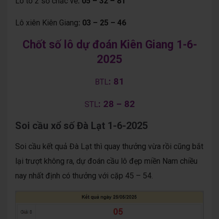
Lô tô 2 số chắc về
: 05 – 32 – 81
Lô xiên Kiên Giang
: 03 – 25 – 46
Chốt số lô dự đoán Kiên Giang 1-6-
2025
: 81
BTL
: 28 – 82
STL
Soi cầu xổ số Đà Lạt 1-6-2025
Soi cầu kết quả Đà Lạt thì quay thưởng vừa rồi cũng bắt
lại trượt không ra, dự đoán cầu lô đẹp miền Nam chiều
nay nhất định có thưởng với cặp 45 – 54.