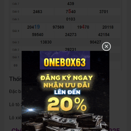
×
Thống kê lô đẹp Đà Lạt hôm nay:
Đặc biệt đầu đuôi
: 25
Lô tô 2 số chắc về
: 77 – 32 – 40
Lô xiên Đà Lạt
: 85 – 01 – 60