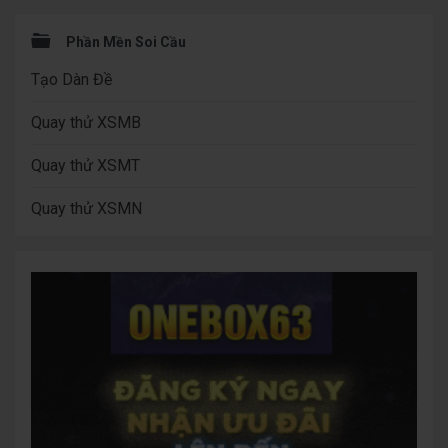
Phần Mền Soi Cầu
Tạo Dàn Đề
Quay thử XSMB
Quay thử XSMT
Quay thử XSMN