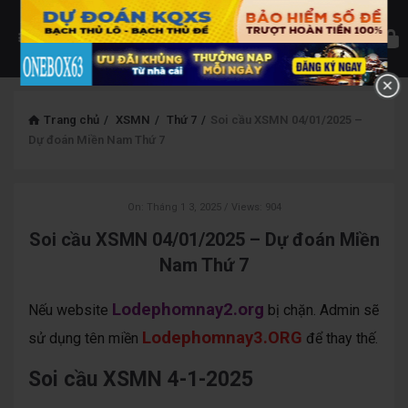
Trang chủ
/
XSMN
/
Thứ 7
/
Soi cầu XSMN 04/01/2025 –
Dự đoán Miền Nam Thứ 7
On:
Tháng 1 3, 2025
Views: 904
Soi cầu XSMN 04/01/2025 – Dự đoán Miền
Nam Thứ 7
Lodephomnay2.org
Nếu website
bị chặn. Admin sẽ
Lodephomnay3.ORG
sử dụng tên miền
để thay thế.
Soi cầu XSMN 4-1-2025