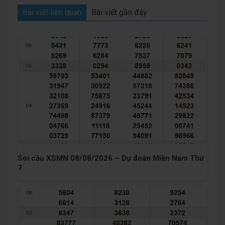
Bài viết liên quan
Bài viết gần đây
Soi cầu XSMN 08/08/2026 – Dự đoán Miền Nam Thứ
7