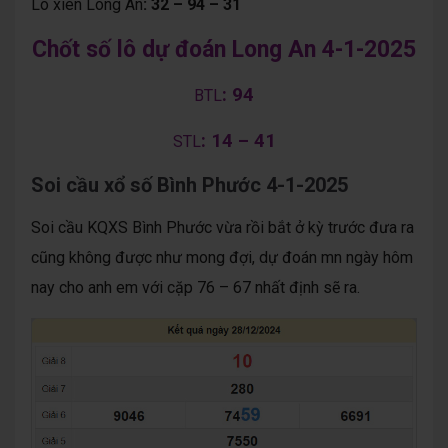
Lô xiên Long An
: 32 – 94 – 31
Chốt số lô dự đoán Long An 4-1-2025
: 94
BTL
: 14 – 41
STL
Soi cầu xổ số Bình Phước 4-1-2025
Soi cầu KQXS Bình Phước vừa rồi bắt ở kỳ trước đưa ra
cũng không được như mong đợi, dự đoán mn ngày hôm
nay cho anh em với cặp 76 – 67 nhất định sẽ ra.