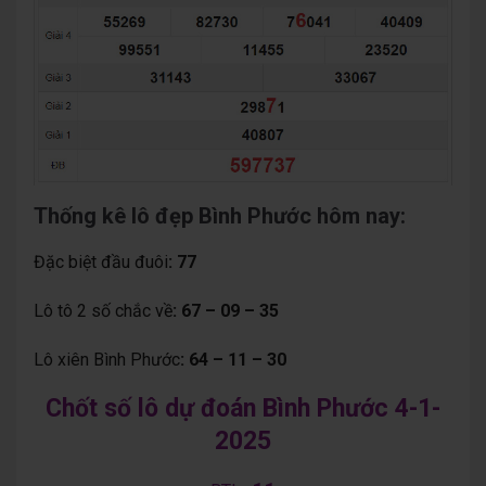
Thống kê lô đẹp Bình Phước hôm nay:
Đặc biệt đầu đuôi
: 77
Lô tô 2 số chắc về
: 67 – 09 – 35
Lô xiên Bình Phước
: 64 – 11 – 30
Chốt số lô dự đoán Bình Phước 4-1-
2025