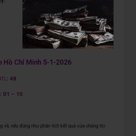
n Hồ Chí Minh 5-1-2026
: 48
BTL
: 01 – 10
L
g về, nếu đúng như phân tích kết quả của chúng tôi