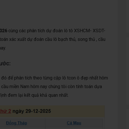
2026
cùng các phân tích dự đoán lô tô XSHCM- XSDT-
toán xác xuất dự đoán cầu lô bạch thủ, song thủ , cầu
nay.
ước:
o đó để phân tích theo từng cặp lô tcon ô đẹp nhất hôm
i cầu miền Nam hôm nay chúng tôi còn tính toán dựa
định đem lại kết quả khả quan nhất.