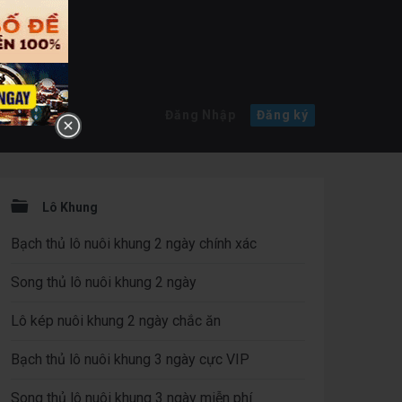
Đăng Nhập
Đăng ký
Sidebar
Lô Khung
Bạch thủ lô nuôi khung 2 ngày chính xác
Song thủ lô nuôi khung 2 ngày
Lô kép nuôi khung 2 ngày chắc ăn
Bạch thủ lô nuôi khung 3 ngày cực VIP
Song thủ lô nuôi khung 3 ngày miễn phí