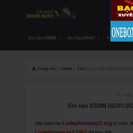
Lô
Soi Cầu XSMB
Soi Cầu XSMT
Soi Cầu XSM
Đẹp
Hôm
Nay
Trang chủ
/
XSMN
/
Thứ 2
/
Soi cầu XSMN 05/01/20
Navigation
On:
Tháng 
Soi cầu XSMN 05/01/20
Lodephomnay2.org
Nếu website
bị chặn. 
Lodephomnay3.ORG
để thay thế.