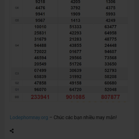
Lodephomnay.org
– Chúc các bạn nhiều may mắn!