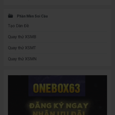
Phần Mền Soi Cầu
Tạo Dàn Đề
Quay thử XSMB
Quay thử XSMT
Quay thử XSMN