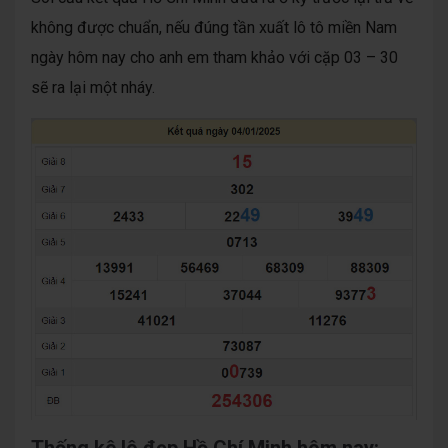
không được chuẩn, nếu đúng tần xuất lô tô miền Nam
ngày hôm nay cho anh em tham khảo với cặp 03 – 30
sẽ ra lại một nháy.
Thống kê lô đẹp Hồ Chí Minh hôm nay: