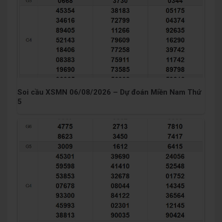
Soi cầu XSMN 06/08/2026 – Dự đoán Miền Nam Thứ
5