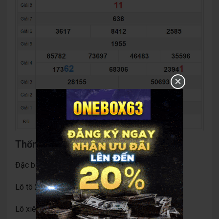
×
Thống kê lô đẹp Cà Mau hôm nay:
Đặc biệt đầu đuôi
: 09
Lô tô 2 số chắc về
: 35 – 41 – 60
Lô xiên Cà Mau
: 12 – 88 – 00