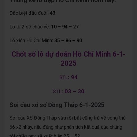
Đặc biệt đầu đuôi
: 43
Lô tô 2 số chắc về
: 10 – 94 – 27
Lô xiên Hồ Chí Minh
: 35 – 86 – 90
Chốt số lô dự đoán Hồ Chí Minh 6-1-
2025
: 94
BTL
: 03 – 30
STL
Soi cầu xổ số Đồng Tháp 6-1-2025
Soi cầu XS Đồng Tháp vừa rồi bắt cũng trả về song thủ
56 x2 nháy, nếu đúng như phân tích kết quả của chúng
tôi chiều nay sẽ xuất hiện 25 – 52.