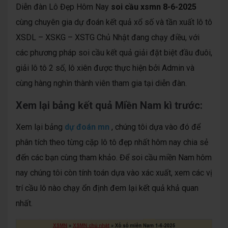
Diễn đàn Lô Đẹp Hôm Nay
soi cầu xsmn 8-6-2025
cùng chuyên gia dự đoán kết quả xổ số và tần xuất lô tô
XSDL – XSKG – XSTG Chủ Nhật đang chạy điều, với
các phương pháp soi cầu kết quả giải đặt biệt đầu đuôi,
giải lô tô 2 số, lô xiên được thực hiện bởi Admin và
cùng hàng nghìn thành viên tham gia tại diễn đàn.
Xem lại bảng kết quả Miền Nam kì trước:
Xem lại bảng
dự đoán mn
, chúng tôi dựa vào đó để
phân tích theo từng cặp lô tô đẹp nhất hôm nay chia sẻ
đến các bạn cùng tham khảo. Để soi cầu miền Nam hôm
nay chúng tôi còn tính toán dựa vào xác xuất, xem các vị
trí cầu lô nào chạy ổn định đem lại kết quả khả quan
nhất.