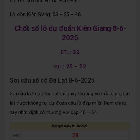
Lô tô 2 số chắc về
: 05 – 32 – 81
Lô xiên Kiên Giang
: 03 – 25 – 46
Chốt số lô dự đoán Kiên Giang 8-6-
2025
: 32
BTL
: 25 – 52
STL
Soi cầu xổ số Đà Lạt 8-6-2025
Soi cầu kết quả Đà Lạt thì quay thưởng vừa rồi cũng bắt
lại trượt không ra, dự đoán cầu lô đẹp miền Nam chiều
nay nhất định có thưởng với cặp 46 – 64.