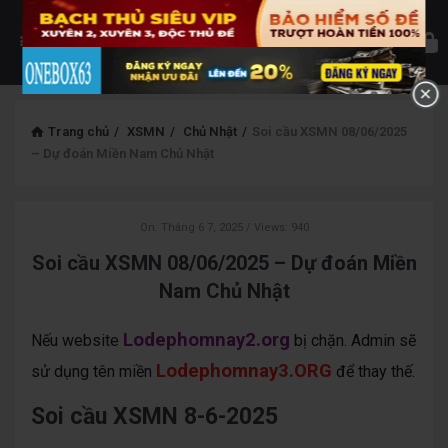
Trang chủ
/
XSMN
/
Chủ Nhật
/
Soi cầu XSMN 08/06/2025
– Dự đoán Miền Nam Chủ Nhật
On:
Tháng 6 7, 2025
Views: 940
Soi cầu XSMN 08/06/2025 – Dự đoán Miền
Nam Chủ Nhật
Lodephomnay2.org
Nếu website
bị chặn. Admin sẽ
Lodephomnay3.ORG
sử dụng tên miền
để thay thế.
Soi cầu XSMN 8-6-2025