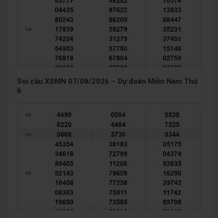
Soi cầu XSMN 07/08/2026 – Dự đoán Miền Nam Thứ
6