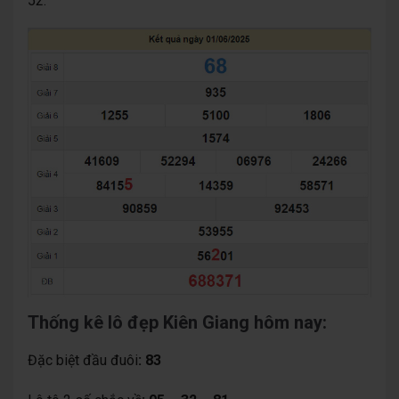
52.
Thống kê lô đẹp Kiên Giang hôm nay:
Đặc biệt đầu đuôi
: 83