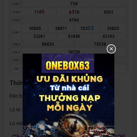
×
Thống kê lô đẹp Đà Lạt hôm nay:
Đặc biệt đầu đuôi
: 42
Lô tô 2 số chắc về
: 77 – 32 – 40
Lô xiên Đà Lạt
: 85 – 01 – 60