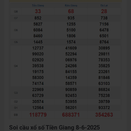
Soi cầu xổ số Tiền Giang 8-6-2025