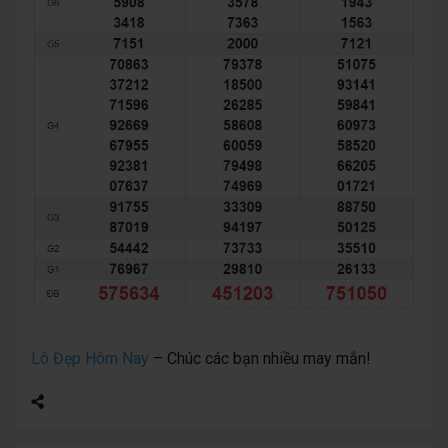
Lô Đẹp Hôm Nay
– Chúc các bạn nhiều may mắn!