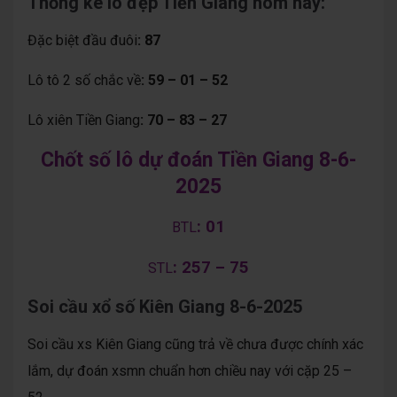
Thống kê lô đẹp Tiền Giang hôm nay:
Đặc biệt đầu đuôi
: 87
Lô tô 2 số chắc về
: 59 – 01 – 52
Lô xiên Tiền Giang
: 70 – 83 – 27
Chốt số lô dự đoán Tiền Giang 8-6-
2025
: 01
BTL
: 257 – 75
STL
Soi cầu xổ số Kiên Giang 8-6-2025
Soi cầu xs Kiên Giang cũng trả về chưa được chính xác
lắm, dự đoán xsmn chuẩn hơn chiều nay với cặp 25 –