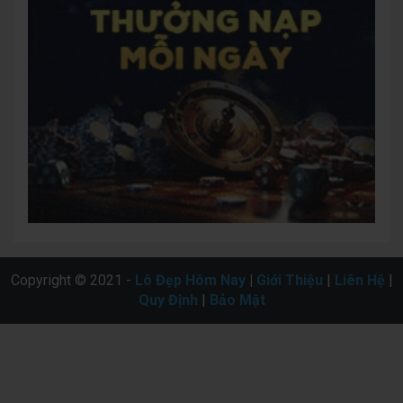
Copyright © 2021 -
Lô Đẹp Hôm Nay
|
Giới Thiệu
|
Liên Hệ
|
Quy Định
|
Bảo Mật