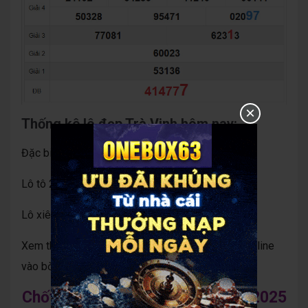
×
Thống kê lô đẹp Trà Vinh hôm nay:
Đặc biệt đầu đuôi
: 47
Lô tô 2 số chắc về
: 77 – 63 – 78
Lô xiên Trà Vinh
: 49 – 05 – 39
Xem thêm
lô đề online
chia sẻ cách đánh lô đề online
vào bờ năm 2023.
Chốt số lô dự đoán Trà Vinh 8-8-2025