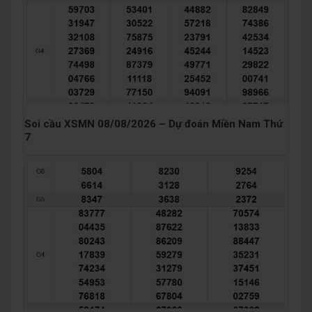
Soi cầu XSMN 08/08/2026 – Dự đoán Miền Nam Thứ
7