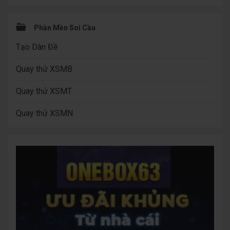
Phần Mền Soi Cầu
Tạo Dàn Đề
Quay thử XSMB
Quay thử XSMT
Quay thử XSMN