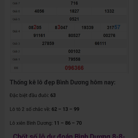
Thống kê lô đẹp Bình Dương hôm nay:
Đặc biệt đầu đuôi
: 63
Lô tô 2 số chắc về
: 62 – 13 – 99
Lô xiên Bình Dương
: 11 – 86 – 70
Chốt số lô dự đoán Bình Dương 8-8-