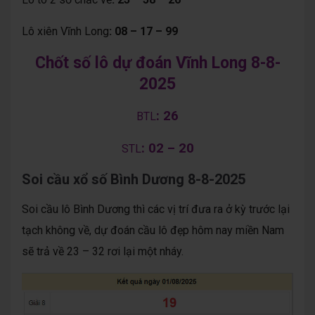
Lô xiên Vĩnh Long
: 08 – 17 – 99
Chốt số lô dự đoán Vĩnh Long 8-8-
2025
: 26
BTL
: 02 – 20
STL
Soi cầu xổ số Bình Dương 8-8-2025
Soi cầu lô Bình Dương thì các vị trí đưa ra ở kỳ trước lại
tạch không về, dự đoán cầu lô đẹp hôm nay miền Nam
sẽ trả về 23 – 32 rơi lại một nháy.