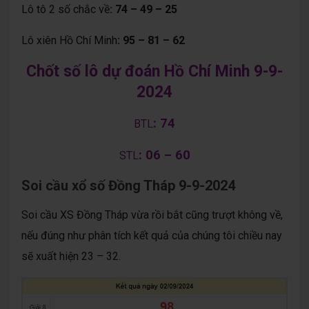
Lô tô 2 số chắc về
: 74 – 49 – 25
Lô xiên Hồ Chí Minh
: 95 – 81 – 62
Chốt số lô dự đoán Hồ Chí Minh 9-9-
2024
: 74
BTL
: 06 – 60
STL
Soi cầu xổ số Đồng Tháp 9-9-2024
Soi cầu XS Đồng Tháp vừa rồi bắt cũng trượt không về,
nếu đúng như phân tích kết quả của chúng tôi chiều nay
sẽ xuất hiện 23 – 32.