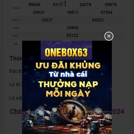
×
Thống kê lô đẹp Cà Mau hôm nay:
Đặc biệt đầu đuôi
: 02
Lô tô 2 số chắc về
: 07 – 18 – 46
Lô xiên Cà Mau
: 44 – 30 – 51
Cà Mau
Chốt số lô dự đoán
9-9-2024
: 07
BTL