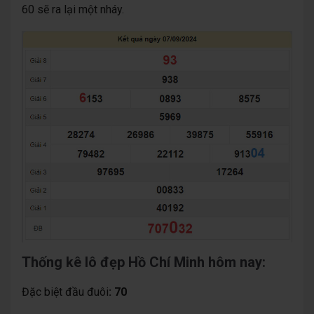
60 sẽ ra lại một nháy.
Thống kê lô đẹp Hồ Chí Minh hôm nay:
Đặc biệt đầu đuôi
: 70