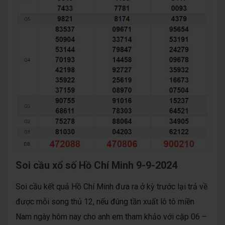
Soi cầu xổ số Hồ Chí Minh 9-9-2024
Soi cầu kết quả Hồ Chí Minh đưa ra ở kỳ trước lại trả về
được mỗi song thủ 12, nếu đúng tần xuất lô tô miền
Nam ngày hôm nay cho anh em tham khảo với cặp 06 –