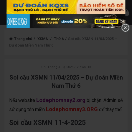
Trang chủ
/
XSMN
/
Thứ 6
/
Soi cầu XSMN 11/04/2025 –
Dự đoán Miền Nam Thứ 6
On:
Tháng 4 10, 2025
Views: 1k
Soi cầu XSMN 11/04/2025 – Dự đoán Miền
Nam Thứ 6
Lodephomnay2.org
Nếu website
bị chặn. Admin sẽ
Lodephomnay3.ORG
sử dụng tên miền
để thay thế.
Soi cầu XSMN 11-4-2025