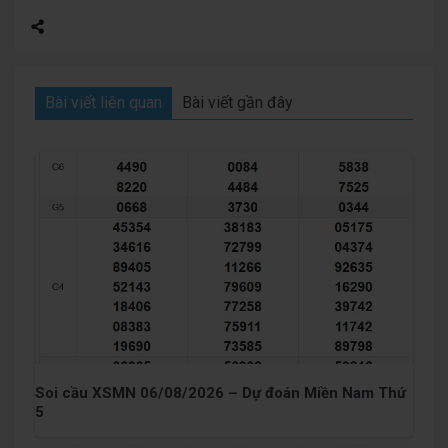
Bài viết liên quan
Bài viết gần đây
Soi cầu XSMN 06/08/2026 – Dự đoán Miền Nam Thứ
5