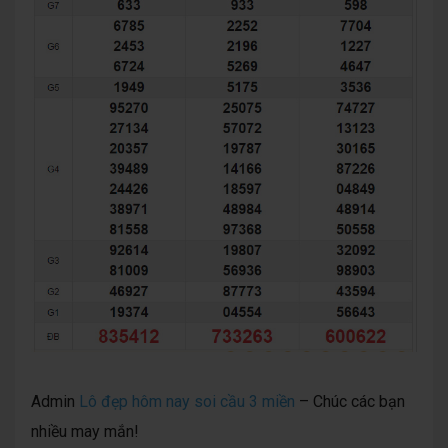
Admin
Lô đẹp hôm nay soi cầu 3 miền
– Chúc các bạn
nhiều may mắn!