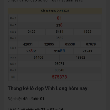
chiều nay với cặp số 38 – 83 nhất định sẽ ra.
Thống kê lô đẹp Vĩnh Long hôm nay:
Đặc biệt đầu đuôi
: 01
Lô tô 2 số chắc về
: 73 – 02 – 16