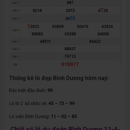
Thống kê lô đẹp Bình Dương hôm nay:
Đặc biệt đầu đuôi
: 99
Lô tô 2 số chắc về
: 45 – 73 – 99
Lô xiên Bình Dương
: 11 – 02 – 83
Chốt số lô dự đoán Bình Dương 11-4-