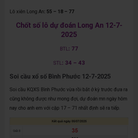
Lô xiên Long An
: 55 – 18 – 77
Chốt số lô dự đoán Long An 12-7-
2025
: 77
BTL
: 34 – 43
STL
Soi cầu xổ số Bình Phước 12-7-2025
Soi cầu KQXS Bình Phước vừa rồi bắt ở kỳ trước đưa ra
cũng không được như mong đợi, dự đoán mn ngày hôm
nay cho anh em với cặp 17 – 71 nhất định sẽ ra tiếp.