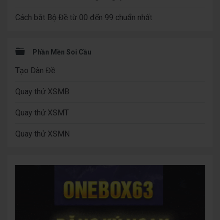
Cách bắt Bộ Đề từ 00 đến 99 chuẩn nhất
Phần Mền Soi Cầu
Tạo Dàn Đề
Quay thử XSMB
Quay thử XSMT
Quay thử XSMN