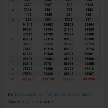
Trang chủ
Lô Đẹp Hôm Nay soi cầu xổ số 3 miền
–
Chúc các bạn nhiều may mắn!