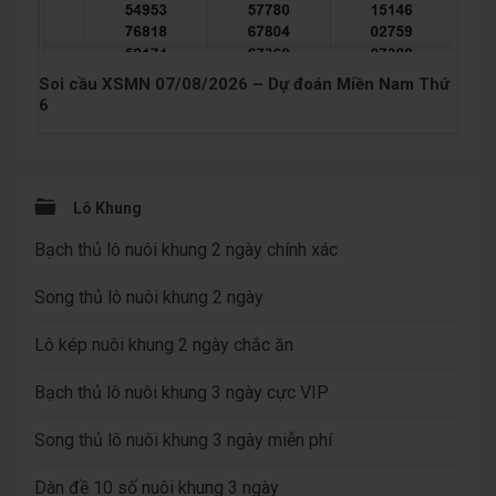
Soi cầu XSMN 07/08/2026 – Dự đoán Miền Nam Thứ
6
Sidebar
Lô Khung
Bạch thủ lô nuôi khung 2 ngày chính xác
Song thủ lô nuôi khung 2 ngày
Lô kép nuôi khung 2 ngày chắc ăn
Bạch thủ lô nuôi khung 3 ngày cực VIP
Song thủ lô nuôi khung 3 ngày miễn phí
Dàn đề 10 số nuôi khung 3 ngày