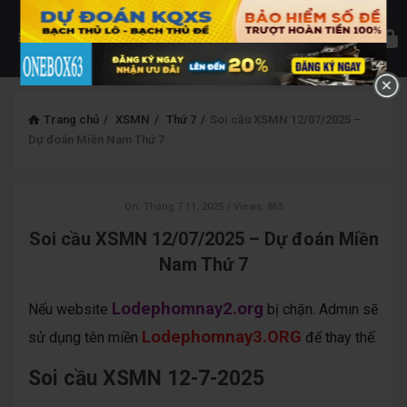
Trang chủ
/
XSMN
/
Thứ 7
/
Soi cầu XSMN 12/07/2025 –
Dự đoán Miền Nam Thứ 7
On:
Tháng 7 11, 2025
Views: 865
Soi cầu XSMN 12/07/2025 – Dự đoán Miền
Nam Thứ 7
Lodephomnay2.org
Nếu website
bị chặn. Admin sẽ
Lodephomnay3.ORG
sử dụng tên miền
để thay thế.
Soi cầu XSMN 12-7-2025