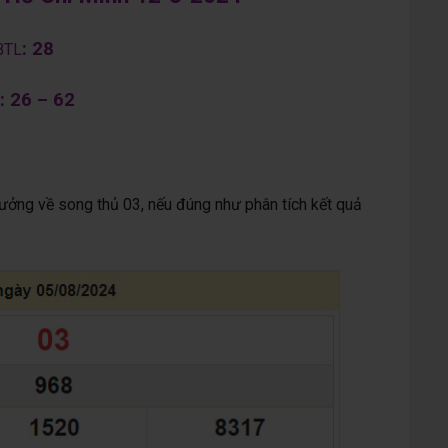
: 28
BTL
: 26 – 62
L
ưởng về song thủ 03, nếu đúng như phân tích kết quả