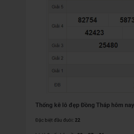
Thống kê lô đẹp Đồng Tháp hôm nay
Đặc biệt đầu đuôi
: 22