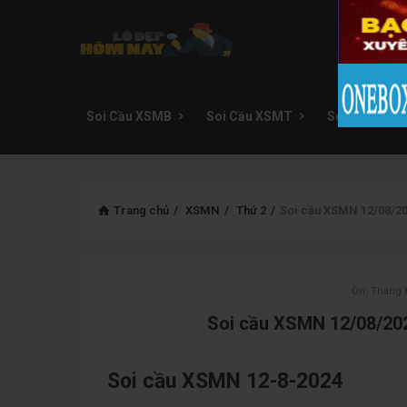
Lô
Soi Cầu XSMB
Soi Cầu XSMT
Soi Cầu XSM
Đẹp
Hôm
Nay
Trang chủ
/
XSMN
/
Thứ 2
/
Soi cầu XSMN 12/08/20
Navigation
On:
Tháng 8
Soi cầu XSMN 12/08/20
Soi cầu XSMN 12-8-2024