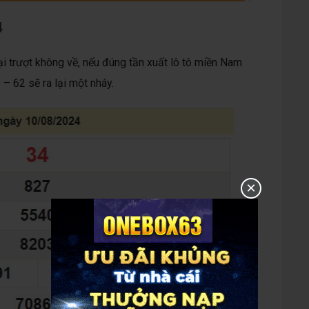
4
ại trượt không về, nếu đúng tần xuất lô tô miền Nam
 62 sẽ ra lại một nháy.
×