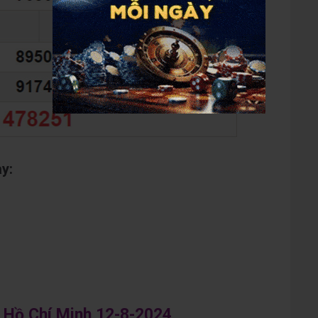
y:
n Hồ Chí Minh 12-8-2024