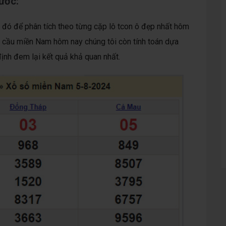
ước:
o đó để phân tích theo từng cặp lô tcon ô đẹp nhất hôm
i cầu miền Nam hôm nay chúng tôi còn tính toán dựa
định đem lại kết quả khả quan nhất.