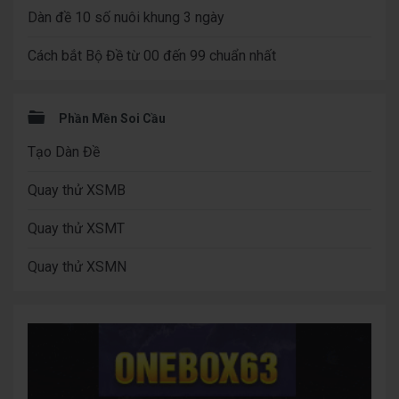
Dàn đề 10 số nuôi khung 3 ngày
Cách bắt Bộ Đề từ 00 đến 99 chuẩn nhất
Phần Mền Soi Cầu
Tạo Dàn Đề
Quay thử XSMB
Quay thử XSMT
Quay thử XSMN