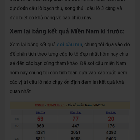
dự đoán cầu lô bạch thủ, song thủ , cầu lô 3 càng và
đặc biệt có khả năng về cao chiều nay.
Xem lại bảng kết quả Miền Nam kì trước:
Xem lại bảng kết quả
soi cầu mn
, chúng tôi dựa vào đó
để phân tích theo từng cặp lô tô đẹp nhất hôm nay chia
sẻ đến các bạn cùng tham khảo. Để soi cầu miền Nam
hôm nay chúng tôi còn tính toán dựa vào xác xuất, xem
các vị trí cầu lô nào chạy ổn định đem lại kết quả khả
quan nhất.