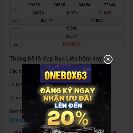
Thống kê lô đẹp Bạc Liêu hôm nay:
×
Đặc biệt đầu đuôi
: 38
Lô tô 2 số chắc về
: 63 – 83 – 22
Lô xiên Bạc Liêu
: 76 – 24 – 35
Xem thêm địa chỉ đánh lô đề online tại nhà cái
Onebox63
hôm nay