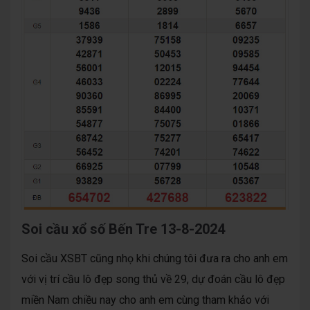
Soi cầu xổ số Bến Tre 13-8-2024
Soi cầu XSBT cũng nhọ khi chúng tôi đưa ra cho anh em
với vị trí cầu lô đẹp song thủ về 29, dự đoán cầu lô đẹp
miền Nam chiều nay cho anh em cùng tham khảo với