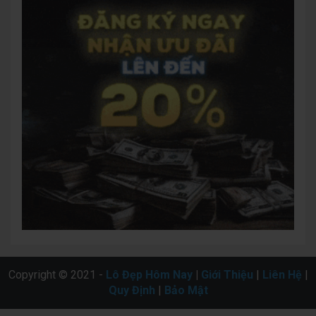
Copyright © 2021 -
Lô Đẹp Hôm Nay
|
Giới Thiệu
|
Liên Hệ
|
Quy Định
|
Bảo Mật