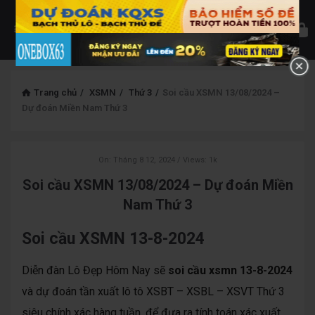
Trang chủ
/
XSMN
/
Thứ 3
/
Soi cầu XSMN 13/08/2024 –
Dự đoán Miền Nam Thứ 3
On:
Tháng 8 12, 2024
Views: 1k
Soi cầu XSMN 13/08/2024 – Dự đoán Miền
Nam Thứ 3
Soi cầu XSMN 13-8-2024
Diễn đàn Lô Đẹp Hôm Nay sẽ
soi cầu xsmn 13-8-2024
và dự đoán tần xuất lô tô XSBT – XSBL – XSVT Thứ 3
siêu chính xác hàng tuần, để đưa ra tính toán xác xuất