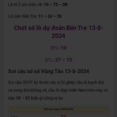
Lô tô 2 số chắc về
: 10 – 72 – 08
Lô xiên Bến Tre
: 11 – 24 – 35
Chốt số lô dự đoán Bến Tre 13-8-
2024
: 10
BTL
: 27 – 72
STL
Soi cầu xổ số Vũng Tàu 13-8-2024
Soi cầu XSVT kỳ trước các vị trí ghép cầu lô bạch thủ
và song thủ không về, cầu lô đẹp miền Nam hôm nay có
cặp 58 – 85 kiểu gì cũng ra lại.