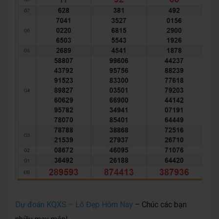
Dự đoán KQXS – Lô Đẹp Hôm Nay
– Chúc các bạn