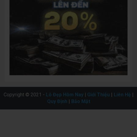
Copyright © 2021 -
Lô Đẹp Hôm Nay
|
Giới Thiệu
|
Liên Hệ
|
Quy Định
|
Bảo Mật