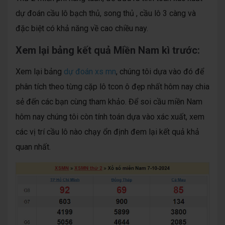
dự đoán cầu lô bạch thủ, song thủ , cầu lô 3 càng và
đặc biệt có khả năng về cao chiều nay.
Xem lại bảng kết quả Miền Nam kì trước:
Xem lại bảng
dự đoán xs mn
, chúng tôi dựa vào đó để
phân tích theo từng cặp lô tcon ô đẹp nhất hôm nay chia
sẻ đến các bạn cùng tham khảo. Để soi cầu miền Nam
hôm nay chúng tôi còn tính toán dựa vào xác xuất, xem
các vị trí cầu lô nào chạy ổn định đem lại kết quả khả
quan nhất.