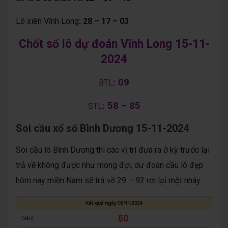
Lô xiên Vĩnh Long
: 28 – 17 – 03
Chốt số lô dự đoán Vĩnh Long 15-11-
2024
: 09
BTL
: 58 – 85
STL
Soi cầu xổ số Bình Dương 15-11-2024
Soi cầu lô Bình Dương thì các vị trí đưa ra ở kỳ trước lại
trả về không được như mong đợi, dự đoán cầu lô đẹp
hôm nay miền Nam sẽ trả về 29 – 92 rơi lại một nháy.