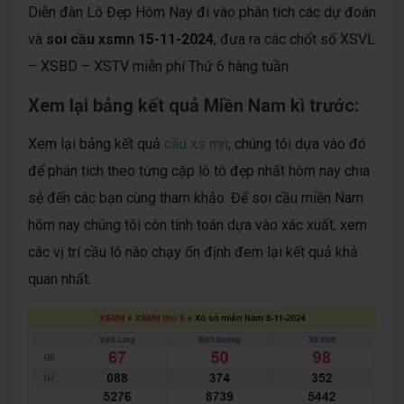
Diễn đàn Lô Đẹp Hôm Nay đi vào phân tích các dự đoán
và
soi cầu xsmn 15-11-2024
, đưa ra các chốt số XSVL
– XSBD – XSTV miễn phí Thứ 6 hàng tuần.
Xem lại bảng kết quả Miền Nam kì trước:
Xem lại bảng kết quả
cầu xs mn
, chúng tôi dựa vào đó
để phân tích theo từng cặp lô tô đẹp nhất hôm nay chia
sẻ đến các bạn cùng tham khảo. Để soi cầu miền Nam
hôm nay chúng tôi còn tính toán dựa vào xác xuất, xem
các vị trí cầu lô nào chạy ổn định đem lại kết quả khả
quan nhất.