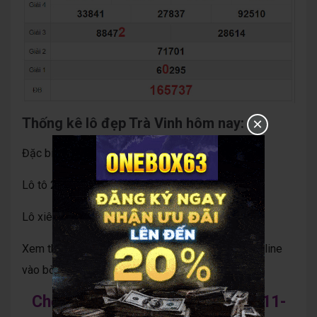
×
Thống kê lô đẹp Trà Vinh hôm nay:
Đặc biệt đầu đuôi
: 57
Lô tô 2 số chắc về
: 48 – 77 – 28
Lô xiên Trà Vinh
: 18 – 56 – 41
Xem thêm
lô đề online
chia sẻ cách đánh lô đề online
vào bờ năm 2023.
Chốt số lô dự đoán Trà Vinh 15-11-