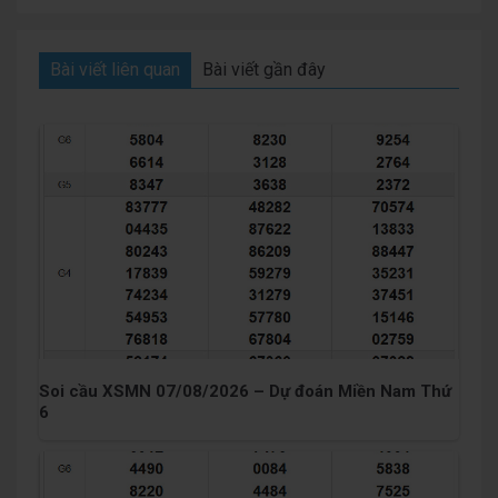
Bài viết liên quan
Bài viết gần đây
Soi cầu XSMN 07/08/2026 – Dự đoán Miền Nam Thứ
6