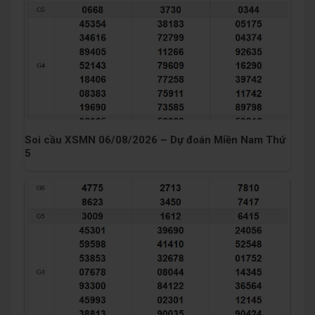
Soi cầu XSMN 06/08/2026 – Dự đoán Miền Nam Thứ
5