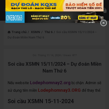
Trang chủ
/
XSMN
/
Thứ 6
/
Soi cầu XSMN 15/11/2024 –
Dự đoán Miền Nam Thứ 6
On:
Tháng 11 14, 2024
Views: 877
Soi cầu XSMN 15/11/2024 – Dự đoán Miền
Nam Thứ 6
Lodephomnay2.org
Nếu website
bị chặn. Admin sẽ
Lodephomnay3.ORG
sử dụng tên miền
để thay thế.
Soi cầu XSMN 15-11-2024