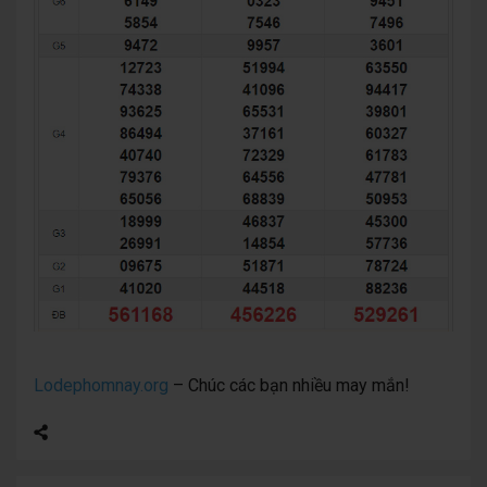
Lodephomnay.org
– Chúc các bạn nhiều may mắn!