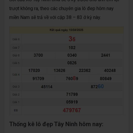
trượt không ra, theo các chuyên gia lô đep hôm nay
miền Nam sẽ trả về với cặp 38 – 83 ở kỳ này.
Thống kê lô đẹp Tây Ninh hôm nay: