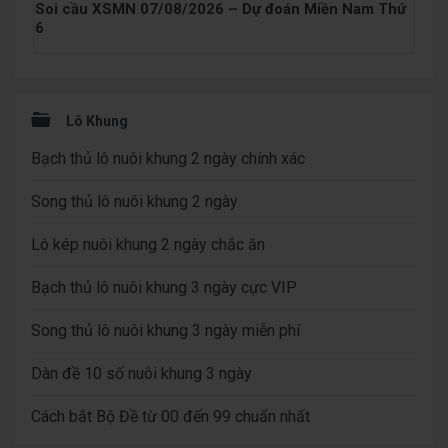
Soi cầu XSMN 07/08/2026 – Dự đoán Miền Nam Thứ
6
Sidebar
Lô Khung
Bạch thủ lô nuôi khung 2 ngày chính xác
Song thủ lô nuôi khung 2 ngày
Lô kép nuôi khung 2 ngày chắc ăn
Bạch thủ lô nuôi khung 3 ngày cực VIP
Song thủ lô nuôi khung 3 ngày miễn phí
Dàn đề 10 số nuôi khung 3 ngày
Cách bắt Bộ Đề từ 00 đến 99 chuẩn nhất