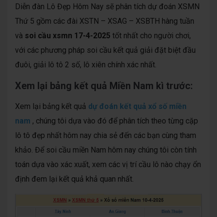
Diễn đàn Lô Đẹp Hôm Nay sẽ phân tích dự đoán XSMN
Thứ 5 gồm các đài XSTN – XSAG – XSBTH hàng tuần
và
soi cầu xsmn 17-4-2025
tốt nhất cho người chơi,
với các phương pháp soi cầu kết quả giải đặt biệt đầu
đuôi, giải lô tô 2 số, lô xiên chính xác nhất.
Xem lại bảng kết quả Miền Nam kì trước:
Xem lại bảng kết quả
dự đoán kết quả xổ số miền
nam
, chúng tôi dựa vào đó để phân tích theo từng cặp
lô tô đẹp nhất hôm nay chia sẻ đến các bạn cùng tham
khảo. Để soi cầu miền Nam hôm nay chúng tôi còn tính
toán dựa vào xác xuất, xem các vị trí cầu lô nào chạy ổn
định đem lại kết quả khả quan nhất.