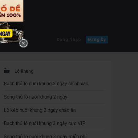
Đăng Nhập
Đăng ký
Sidebar
Lô Khung
Bạch thủ lô nuôi khung 2 ngày chính xác
Song thủ lô nuôi khung 2 ngày
Lô kép nuôi khung 2 ngày chắc ăn
Bạch thủ lô nuôi khung 3 ngày cực VIP
Song thủ lô nuôi khung 3 ngày miễn phí