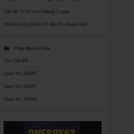
Dàn đề 10 số nuôi khung 3 ngày
Cách bắt Bộ Đề từ 00 đến 99 chuẩn nhất
Phần Mền Soi Cầu
Tạo Dàn Đề
Quay thử XSMB
Quay thử XSMT
Quay thử XSMN