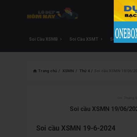
Lô
Soi Cầu XSMB
Soi Cầu XSMT
Soi Cầu XSM
Đẹp
Hôm
Nay
Trang chủ
/
XSMN
/
Thứ 4
/
Soi cầu XSMN 19/06/20
Navigation
On:
Tháng 6
Soi cầu XSMN 19/06/20
Soi cầu XSMN 19-6-2024