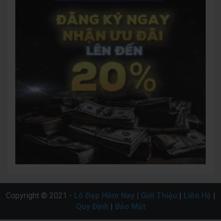
Copyright © 2021 -
Lô Đẹp Hôm Nay
|
Giới Thiệu
|
Liên Hệ
|
Quy Định
|
Bảo Mật