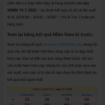
Diễn đàn Lô Đẹp Hôm Nay là trang chuyên
soi cầu
XSMN 19-7-2025
– dự đoán kết quả xổ số và tần xuất
lô tô, XSHCM – XSHG – XSBP – XSLA Thứ 7 miễn phí
hàng tuần.
Xem lại bảng kết quả Miền Nam kì trước:
Xem lại bảng kết quả
Dự đoán XSMN thần tài
, chúng tôi
dựa vào đó để phân tích theo từng cặp lô tô đẹp nhất
hôm nay chia sẻ đến các bạn cùng tham khảo. Để soi
cầu miền Nam hôm nay chúng tôi còn tính toán dựa vào
xác xuất, xem các vị trí cầu lô nào chạy ổn định đem lại
kết quả khả quan nhất.