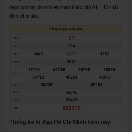
đẹp hôm nay cho anh em tham khảo cặp 01 – 10 nhất
định sẽ ra tiếp.
Thống kê lô đẹp Hồ Chí Minh hôm nay: