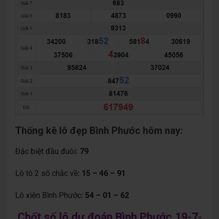
Thống kê lô đẹp Bình Phước hôm nay:
Đặc biệt đầu đuôi
: 79
Lô tô 2 số chắc về
: 15 – 46 – 91
Lô xiên Bình Phước
: 54 – 01 – 62
Chốt số lô dự đoán Bình Phước 19-7-