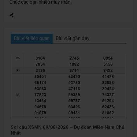
Chúc các bạn nhiều may mắn!
Bài viết liên quan
Bài viết gần đây
Soi cầu XSMN 09/08/2026 – Dự đoán Miền Nam Chủ
Nhật