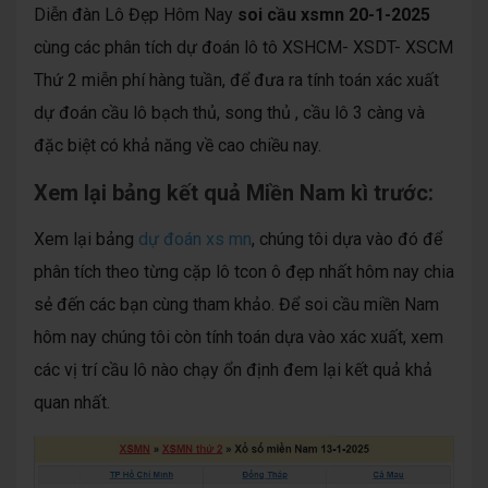
Diễn đàn Lô Đẹp Hôm Nay
soi cầu xsmn 20-1-2025
cùng các phân tích dự đoán lô tô XSHCM- XSDT- XSCM
Thứ 2 miễn phí hàng tuần, để đưa ra tính toán xác xuất
dự đoán cầu lô bạch thủ, song thủ , cầu lô 3 càng và
đặc biệt có khả năng về cao chiều nay.
Xem lại bảng kết quả Miền Nam kì trước:
Xem lại bảng
dự đoán xs mn
, chúng tôi dựa vào đó để
phân tích theo từng cặp lô tcon ô đẹp nhất hôm nay chia
sẻ đến các bạn cùng tham khảo. Để soi cầu miền Nam
hôm nay chúng tôi còn tính toán dựa vào xác xuất, xem
các vị trí cầu lô nào chạy ổn định đem lại kết quả khả
quan nhất.