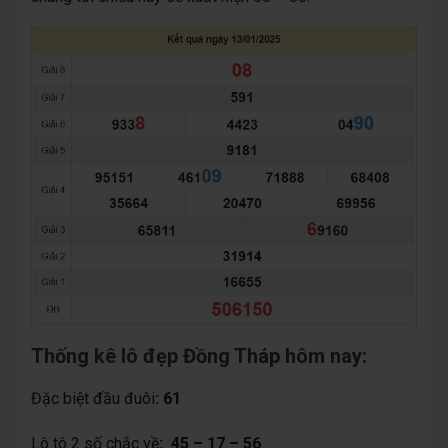
Thống kê lô đẹp Đồng Tháp hôm nay:
Đặc biệt đầu đuôi
: 61
Lô tô 2 số chắc về
: 45 – 17 – 56