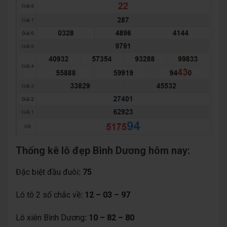
Thống kê lô đẹp Bình Dương hôm nay:
Đặc biệt đầu đuôi
: 75
Lô tô 2 số chắc về
: 12 – 03 – 97
Lô xiên Bình Dương
: 10 – 82 – 80