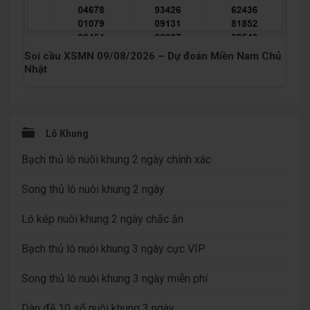
Soi cầu XSMN 09/08/2026 – Dự đoán Miền Nam Chủ
Nhật
Sidebar
Lô Khung
Bạch thủ lô nuôi khung 2 ngày chính xác
Song thủ lô nuôi khung 2 ngày
Lô kép nuôi khung 2 ngày chắc ăn
Bạch thủ lô nuôi khung 3 ngày cực VIP
Song thủ lô nuôi khung 3 ngày miễn phí
Dàn đề 10 số nuôi khung 3 ngày