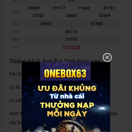
×
Thống kê lô đẹp Trà Vinh hôm nay:
Đặc biệt đầu đuôi
: 38
Lô tô 2 số chắc về
: 27 – 93 – 48
Lô xiên Trà Vinh
: 44 – 25 – 36
Xem thêm
lô đề online
chia sẻ cách đánh lô đề online
vào bờ năm 2023.