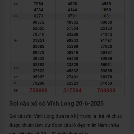
Soi cầu xổ số Vĩnh Long 20-6-2025
Soi cầu đài Vĩnh Long đưa ra ở kỳ trước lại trả về chưa
được chuẩn lắm, dự đoán cầu lô đẹp miền Nam chiều