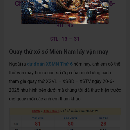
Chốt số lô dự đoán Trà Vinh 20-6-
2025
: 93
BTL
: 13 – 31
STL
Quay thử xổ số Miền Nam lấy vận may
Ngoài ra
dự đoán XSMN Thứ 6
hôm nay, anh em có thể
thử vận may tìm ra con số đẹp của mình bằng cánh
tham gia quay thử XSVL – XSBD – XSTV ngày 20-6-
2025 như hình bên dưới mà chúng tôi đã thực hiện trước
giờ quay mời các anh em tham khảo.