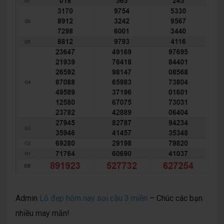
Admin
Lô đẹp hôm nay soi cầu 3 miền
– Chúc các bạn
nhiều may mắn!