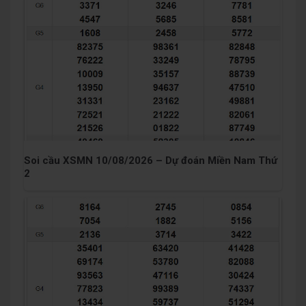
Soi cầu XSMN 10/08/2026 – Dự đoán Miền Nam Thứ
2