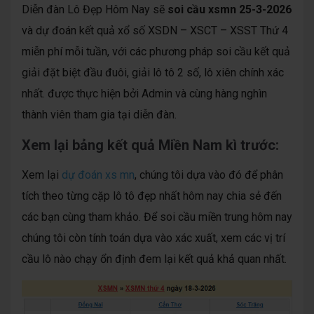
Diễn đàn Lô Đẹp Hôm Nay sẽ
soi cầu xsmn 25-3-2026
và dự đoán kết quả xổ số XSDN – XSCT – XSST Thứ 4
miễn phí mỗi tuần, với các phương pháp soi cầu kết quả
giải đặt biệt đầu đuôi, giải lô tô 2 số, lô xiên chính xác
nhất. được thực hiện bởi Admin và cùng hàng nghìn
thành viên tham gia tại diễn đàn.
Xem lại bảng kết quả Miền Nam kì trước:
Xem lại
dự đoán xs mn
, chúng tôi dựa vào đó để phân
tích theo từng cặp lô tô đẹp nhất hôm nay chia sẻ đến
các bạn cùng tham khảo. Để soi cầu miền trung hôm nay
chúng tôi còn tính toán dựa vào xác xuất, xem các vị trí
cầu lô nào chạy ổn định đem lại kết quả khả quan nhất.