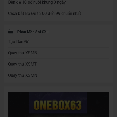
Dàn đề 10 số nuôi khung 3 ngày
Cách bắt Bộ Đề từ 00 đến 99 chuẩn nhất
Phần Mền Soi Cầu
Tạo Dàn Đề
Quay thử XSMB
Quay thử XSMT
Quay thử XSMN