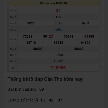
Thống kê lô đẹp Cần Thơ hôm nay:
Đặc biệt đầu đuôi
: 89
Lô tô 2 số chắc về
: 16 – 42 – 87